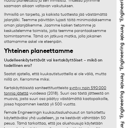
huolta planeetasta ja sen ihmisistä. Yhdessä pyrimme
saamaan aikaan valtavan vaikutuksen.
Ihmisillä on tarpeita, ja kaikista tuotteista jää väistämättä
jalanjälki. Teemme päivittäin lujasti töitä minimoidaksemme
oman jalanjälkemme. Jaamme kaiken tietomme ja
keskustelemme toimista, joita teemme parantaaksemme
toimintaamme. Tämä on jatkuva matka, jolla jokainen
ottamamme askel vie eteenpäin.
Yhteinen planeettamme
Uudelleenkäytettävät vai kertakäyttöiset – mikä on
todellinen ero?
Saatat ajatella, että kuukautistuotteilla ei ole väliä, mutta
niillä on. Kerromme miksi.
Kertakäyttöisistä saniteettituotteista
syntyy noin 590 000
tonnia jätettä
vuodessa (2018). Suuri osa tästä jätteestä on
muovia, josta suuri osa päätyy väistämättä kaatopaikoille,
joissa hajoaminen kestää yli 500 vuotta. ​
Female Engineeringin kuukautisalushousut on tarkoitettu
käytettäväksi yhä uudelleen, ja ne kestävät vähintään 50
pesua. Tämä tarkoittaa, että jos alushousuja käytetään