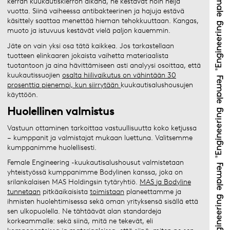
kerran kuukautiskierron aikana, ne kestävät noin neljä
vuotta. Siinä vaiheessa antibakteerinen ja hajuja estävä
käsittely saattaa menettää hieman tehokkuuttaan. Kangas,
muoto ja istuvuus kestävät vielä paljon kauemmin.
Jäte on vain yksi osa tätä kaikkea. Jos tarkastellaan
tuotteen elinkaaren jokaista vaihetta materiaalista
tuotantoon ja aina hävittämiseen asti analyysi osoittaa, että
kuukautissuojien
osalta hiilivaikutus on vähintään 30
prosenttia pienempi, kun siirrytään
kuukautisalushousujen
käyttöön.
Huolellinen valmistus
Vastuun ottaminen tarkoittaa vastuullisuutta koko ketjussa
– kumppanit ja valmistajat mukaan luettuna. Valitsemme
kumppanimme huolellisesti.
Female Engineering -kuukautisalushousut valmistetaan
yhteistyössä kumppanimme Bodylinen kanssa, joka on
srilankalaisen MAS Holdingsin tytäryhtiö.
MAS ja Bodyline
tunnetaan
pitkäaikaisista
toimistaan
planeettamme ja
ihmisten huolehtimisessa sekä oman yrityksensä sisällä että
sen ulkopuolella. Ne tähtäävät alan standardeja
korkeammalle: sekä siinä, mitä ne tekevät, eli