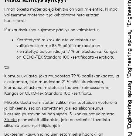
Ilman oikeita materiaaleja kehitys on vain mielentila. Niinpä
valitsemme materiaalit ja kehitämme niitä erittäin
huolellisesti.
Kuukautisalushousujemme päällys on valmistettu:
Kierrätetystä mikrokuidusta valmistetussa
valikoimassamme 83 % päälliskankaasta on
kierrätettyä polyamidia ja 17 % on elastaania. Kangas
on
OEKO-TEX Standard 100 -sertifikaatti
-sertifioitu.
tai
luomupuuvillasta, joka muodostaa 79 % päälliskankaasta, ja
elastaanista, joka muodostaa 21 % päälliskankaasta,
luomupuuvillasta valmistetussa tuotevalikoimassamme.
Kangas on
OEKO-Tex Standard 100 -
sertifioitu.
Mikrokuidusta valmistetun valikoiman tuotteiden vyötäröllä
ja lahkeensuissa on samettinen ja sileä silikonireunus
klassisen joustavan reunan sijaan. Silikonireunat valmistaa
Silueta
pehmeästä silikonista, jolla on selkeästi tavallista
silikonia pienempi hiilijalanjälki. ​
Bakteerien kasvun ja hajujen estämiseksi haarakiilan