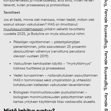
komponenteissa ja materiaaleissa, että siinä, miten ne sen
tekevät, kuten prosesseissa ja protokollissa. ​
Tavoitteet
Jos et tiedä, minne olet menossa, miten tiedät, milloin olet
saanut aikaan vaikutuksen? MAS on ilmoittanut
muutossuunnitelmassaan
joitakin selkeitä tavoitteita
vuodelle 2025, ja Bodyline on myös sitoutunut niihin:
Päästöjen rajoittaminen – päästöjalanjäljen
pienentäminen, jotta saavutetaan 25 prosentin
absoluuttinen vähennys (verrattuna perustana
olevaan vuoteen 2019)
Vastuullinen kemikaalien käyttö – ”myrkyttömyys”
kaikissa tuotteissa ja prosesseissa
Veden turvaaminen – nollavaikutuksen saavuttaminen
MAS:n toiminnassa sekä ympäristöön ja yhteisöön
kohdistuvien kielteisten vaikutusten lieventäminen
Biologisen monimuotoisuuden puolustaminen –
biologisen monimuotoisuuden palauttaminen sata
kertaa yrityksen käyttämää tilaa vastaavalla alueella.
Mistä kehitys syntyy?