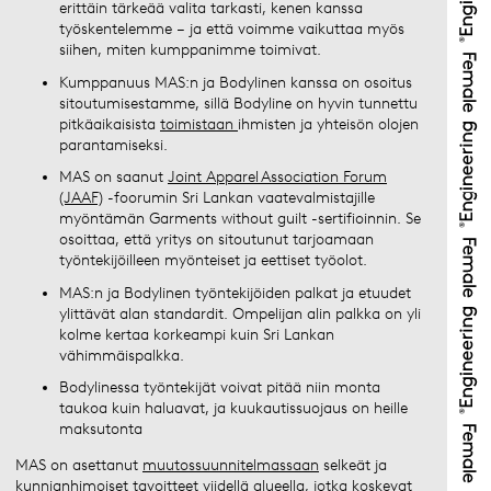
erittäin tärkeää valita tarkasti, kenen kanssa
työskentelemme – ja että voimme vaikuttaa myös
siihen, miten kumppanimme toimivat.
Kumppanuus MAS:n ja Bodylinen kanssa on osoitus
sitoutumisestamme, sillä Bodyline on hyvin tunnettu
pitkäaikaisista
toimistaan
ihmisten ja yhteisön olojen
parantamiseksi.
MAS on saanut
Joint Apparel Association Forum
(JAAF)
-foorumin Sri Lankan vaatevalmistajille
myöntämän Garments without guilt -sertifioinnin. Se
osoittaa, että yritys on sitoutunut tarjoamaan
työntekijöilleen myönteiset ja eettiset työolot.
MAS:n ja Bodylinen työntekijöiden palkat ja etuudet
ylittävät alan standardit. Ompelijan alin palkka on yli
kolme kertaa korkeampi kuin Sri Lankan
vähimmäispalkka.
Bodylinessa työntekijät voivat pitää niin monta
taukoa kuin haluavat, ja kuukautissuojaus on heille
maksutonta
MAS on asettanut
muutossuunnitelmassaan
selkeät ja
kunnianhimoiset tavoitteet viidellä alueella, jotka koskevat