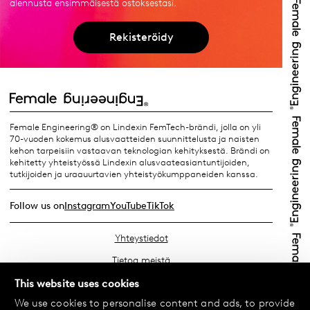
alennusta ensimmäisestä ostoksestasi.
Rekisteröidy
Female Engineering® on Lindexin FemTech-brändi, jolla on yli
70-vuoden kokemus alusvaatteiden suunnittelusta ja naisten
kehon tarpeisiin vastaavan teknologian kehityksestä. Brändi on
kehitetty yhteistyössä Lindexin alusvaateasiantuntijoiden,
tutkijoiden ja uraauurtavien yhteistyökumppaneiden kanssa.
Follow us on
Instagram
YouTube
TikTok
Yhteystiedot
Tietoa meistä
Etsi lähin myymäläsi
This website uses cookies
We use cookies to personalise content and ads, to provide
Usein kysyttyä