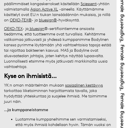
päällimmäiset kangaskerrokset käsitellään
Sciessent
-yhtiön
valmistamalla
Agion Active XL
-aineella. Käyttämämme
käsittelyt ovat EU:n tiukan lainsäädännön mukaisia, ja niillä
on
OEKO-TEX®
- ja
bluesign®
-hyväksyntä.
OEKO-TEX
- ja
bluesign
®-sertifiointiemme ansiosta
tiedämme, että tuotteemme ovat turvallisia. Kehitämme
valikoimaa jatkuvasti ja yhdessä kumppanimme Bodylinen
kanssa pyrimme löytämään yhä vaihtoehtoisia tapoja estää
tai rajoittaa bakteerien kasvua. MAS ja Bodyline ovat
alusvaatealan johtajia, joten kehitys näyttää lupaavalta.
Luonnollisesti etsimme myös jatkuvasti markkinoilta uusia
vaihtoehtoja.
Kyse on ihmisistä...
YK:n oman määritelmän mukaan
sosiaalinen kestävyys
tarkoittaa liiketoiminnan harjoittamista tavalla, joka
hyödyttää yhteiskuntaa ja suojelee ihmisiä. Me toimimme
juuri näin.
...ja kumppaneistamme
Luotamme kumppaneihimme sen varmistamiseksi,
että myös ihmisiä kohdellaan hyvin. Tämän vuoksi on