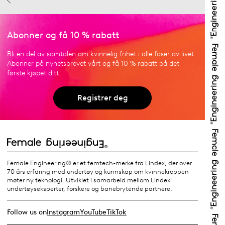
Abonner og få 10 % rabatt
Bli en del av samtalen om kvinnelig frihet i alle faser av livet.
Abonner på nyhetsbrevet vårt og få 10 % rabatt på det
første kjøpet ditt.
Registrer deg
Female Engineering® er et femtech-merke fra Lindex, der over
70 års erfaring med undertøy og kunnskap om kvinnekroppen
møter ny teknologi. Utviklet i samarbeid mellom Lindex’
undertøyseksperter, forskere og banebrytende partnere.
Follow us on
Instagram
YouTube
TikTok