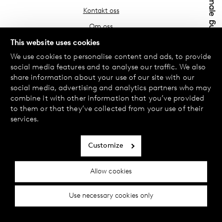
Kontakt oss
Om oss
Finn din butikk
This website uses cookies
We use cookies to personalise content and ads, to provide
Vanlige spørsmål
social media features and to analyse our traffic. We also
Vilkår
share information about your use of our site with our
social media, advertising and analytics partners who may
Personvernerklæring
combine it with other information that you’ve provided
Bytte og retur
to them or that they’ve collected from your use of their
services.
Betaling og levering
Informasjonskapsler
Customize
Tilgjengelighetserklæring
Allow cookies
Cookie-innstillinger
Use necessary cookies only
© 2024 Female Engineering.
A femtech brand by
All rights reserved.