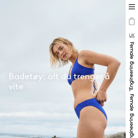
UK
Badetøy: alt du trenger å
vite