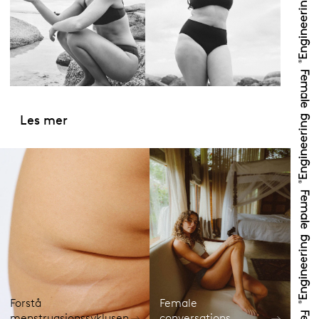
Les mer
Forstå
Female
menstruasjonssyklusen
conversations