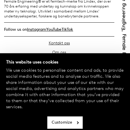
Female Engineering® er et femtech-merke fra Lindex, der over
70 års erfaring med undertøy og kunnskap om kvinnekroppen
møter ny teknologi. Utviklet i samarbeid mellom Lindex’
undertøyseksperter, forskere og banebrytende partnere.
Follow us on
Instagram
YouTube
TikTok
Kontakt oss
Om oss
Finn din butikk
This website uses cookies
We use cookies to personalise content and ads, to provide
Vanlige spørsmål
social media features and to analyse our traffic. We also
Vilkår
share information about your use of our site with our
social media, advertising and analytics partners who may
Personvernerklæring
combine it with other information that you’ve provided
Bytte og retur
to them or that they’ve collected from your use of their
services.
Betaling og levering
Informasjonskapsler
Customize
Tilgjengelighetserklæring