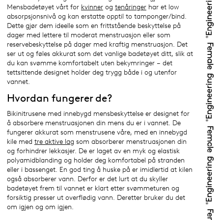
Mensbadetøyet vårt for
kvinner
og
tenåringer
har et low
absorpsjonsnivå og kan erstatte opptil to tamponger/bind.
Dette gjør dem ideelle som en frittstående beskyttelse på
dager med lettere til moderat menstruasjon eller som
reservebeskyttelse på dager med kraftig menstruasjon. Det
ser ut og føles akkurat som det vanlige badetøyet ditt, slik at
du kan svømme komfortabelt uten bekymringer – det
tettsittende designet holder deg trygg både i og utenfor
vannet.
Hvordan fungerer de?
Bikinitrusene med innebygd mensbeskyttelse er designet for
å absorbere menstruasjonen din mens du er i vannet. De
fungerer akkurat som menstrusene våre, med en innebygd
kile med
tre aktive lag
som absorberer menstruasjonen din
og forhindrer lekkasjer. De er laget av en myk og elastisk
polyamidblanding og holder deg komfortabel på stranden
eller i bassenget. En god ting å huske på er imidlertid at kilen
også absorberer vann. Derfor er det lurt at du skyller
badetøyet frem til vannet er klart etter svømmeturen og
forsiktig presser ut overflødig vann. Deretter bruker du det
om igjen og om igjen.