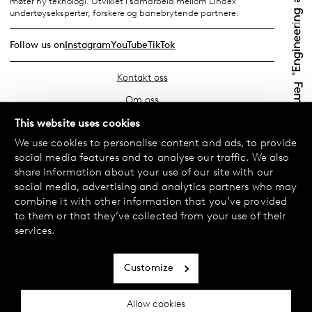
møter ny teknologi. Utviklet i samarbeid mellom Lindex’
undertøyseksperter, forskere og banebrytende partnere.
Follow us on
Instagram
YouTube
TikTok
Kontakt oss
Om oss
Finn din butikk
This website uses cookies
We use cookies to personalise content and ads, to provide
Vanlige spørsmål
social media features and to analyse our traffic. We also
Vilkår
share information about your use of our site with our
social media, advertising and analytics partners who may
Personvernerklæring
combine it with other information that you’ve provided
Bytte og retur
to them or that they’ve collected from your use of their
services.
Betaling og levering
Informasjonskapsler
Customize
Tilgjengelighetserklæring
Allow cookies
Cookie-innstillinger