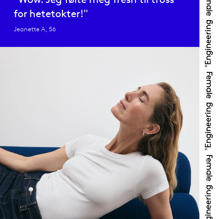
for hetetokter!"
Jeanette A, 56