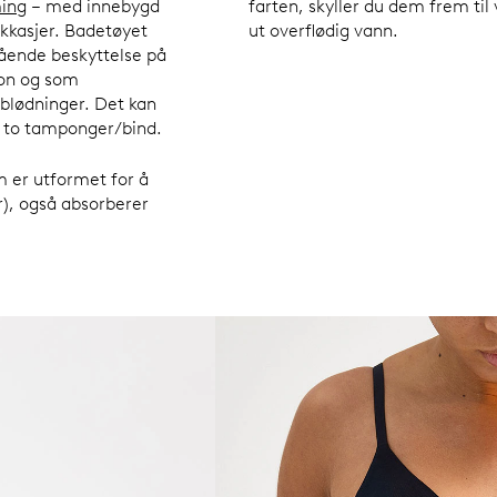
ing
– med innebygd
farten, skyller du dem frem til 
ekkasjer. Badetøyet
ut overflødig vann.
tående beskyttelse på
jon og som
blødninger. Det kan
il to tamponger/bind.
m er utformet for å
), også absorberer