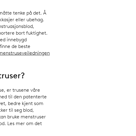
måtte tenke på det. Å
kkasjer eller ubehag.
nstruasjonsblod,
portere bort fuktighet.
med innebygd
 finne de beste
menstruseveiledningen
truser?
se, er trusene våre
 ned til den patenterte
yet, bedre kjent som
er til seg blod,
 kan bruke menstruser
tflod. Les mer om det