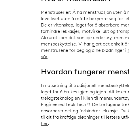
Menstruser er: Å ha menstruasjon uten å 
leve livet uten å måtte bekymre seg for le
De er vitenskap, laget for å absorbere me
forhindre lekkasjer, motvirke lukt og trans
Akkurat som ditt vanlige undertøy, men 
mensbeskyttelse. Vi har gjort det enkelt å
menstrusene for deg og dine blødninger i
vår
.
Hvordan fungerer mens
I motsetning til tradisjonell mensbeskyttel
laget for å brukes igjen og igjen. Alt koker
trelagsteknologien i kilen til mensundertø
Engineered Leak Tech™. De tre lagene trekk
absorberer det og forhindrer lekkasje. Du
til alt fra kraftige blødninger til lettere u
her
.