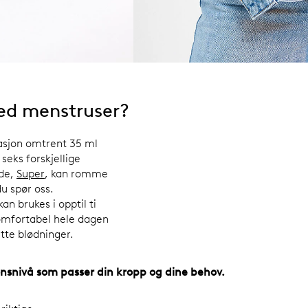
med menstruser?
uasjon omtrent 35 ml
seks forskjellige
nde,
Super
, kan romme
u spør oss.
n brukes i opptil ti
omfortabel hele dagen
ette blødninger.
jonsnivå som passer din kropp og dine behov.