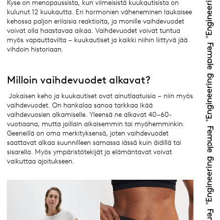
Kyse on menopaussista, kun viimeisistä kuukautisista on
kulunut 12 kuukautta. Eri hormonien väheneminen laukaisee
kehossa paljon erilaisia reaktioita, ja monille vaihdevuodet
voivat olla haastavaa aikaa. Vaihdevuodet voivat tuntua
myös vapauttavilta – kuukautiset ja kaikki niihin liittyvä jää
vihdoin historiaan.
Milloin vaihdevuodet alkavat?
Jokaisen keho ja kuukautiset ovat ainutlaatuisia – niin myös
vaihdevuodet. On hankalaa sanoa tarkkaa ikää
vaihdevuosien alkamiselle. Yleensä ne alkavat 40–60-
vuotiaana, mutta joillain aikaisemmin tai myöhemminkin.
Geeneillä on oma merkityksensä, joten vaihdevuodet
saattavat alkaa suunnilleen samassa iässä kuin äidillä tai
sisarella. Myös ympäristötekijät ja elämäntavat voivat
vaikuttaa ajoitukseen.