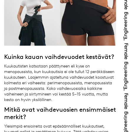
Kuinka kauan vaihdevuodet kestävät?
Kuukautisten katsotaan päättyneen eli kyse on
menopaussista, kun kuukautisia ei ole tullut 12 peräkkäiseen
kuukauteen. Laajemmin ajateltuna vaihdevuodet koostuvat
kolmesta eri vaiheesta: perimenopaussista, menopaussista
ja postmenopaussista. Koko vaihdevuosiaika kaikkine
vaiheineen ja siirtymineen voi kestää 5–15 vuotta, mutta
kesto on hyvin yksilöllinen.
Mitkä ovat vaihdevuosien ensimmäiset
merkit?
Yleisimpiä ensioireita ovat epäsäännölliset kuukautiset,
kuumat aallot ja emättimen kuivuus. Tätä vaihdevuosien