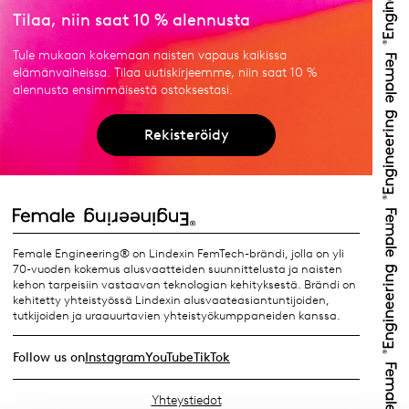
Tilaa, niin saat 10 % alennusta
Tule mukaan kokemaan naisten vapaus kaikissa
elämänvaiheissa. Tilaa uutiskirjeemme, niin saat 10 %
alennusta ensimmäisestä ostoksestasi.
Rekisteröidy
Female Engineering® on Lindexin FemTech-brändi, jolla on yli
70-vuoden kokemus alusvaatteiden suunnittelusta ja naisten
kehon tarpeisiin vastaavan teknologian kehityksestä. Brändi on
kehitetty yhteistyössä Lindexin alusvaateasiantuntijoiden,
tutkijoiden ja uraauurtavien yhteistyökumppaneiden kanssa.
Follow us on
Instagram
YouTube
TikTok
Yhteystiedot