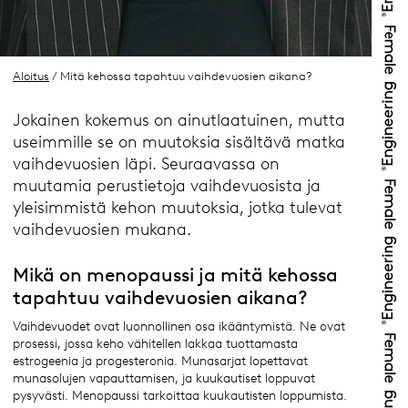
Aloitus
/ Mitä kehossa tapahtuu vaihdevuosien aikana?
Jokainen kokemus on ainutlaatuinen, mutta
useimmille se on muutoksia sisältävä matka
vaihdevuosien läpi. Seuraavassa on
muutamia perustietoja vaihdevuosista ja
yleisimmistä kehon muutoksia, jotka tulevat
vaihdevuosien mukana.
Mikä on menopaussi ja mitä kehossa
tapahtuu vaihdevuosien aikana?
Vaihdevuodet ovat luonnollinen osa ikääntymistä. Ne ovat
prosessi, jossa keho vähitellen lakkaa tuottamasta
estrogeenia ja progesteronia. Munasarjat lopettavat
munasolujen vapauttamisen, ja kuukautiset loppuvat
pysyvästi. Menopaussi tarkoittaa kuukautisten loppumista.