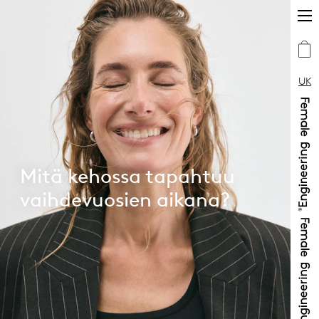
UK
Mitä kehossa tapahtuu
vaihdevuosien aikana?