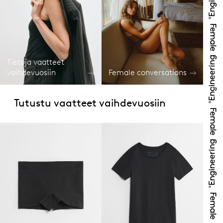
Tietoja vaatteet
vaihdevuosiin
Female conversations
Tutustu vaatteet vaihdevuosiin