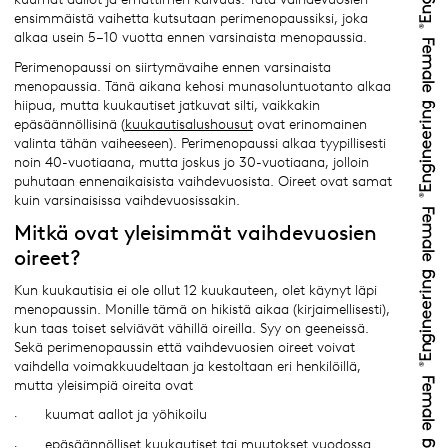
ensimmäistä vaihetta kutsutaan perimenopaussiksi, joka
alkaa usein 5–10 vuotta ennen varsinaista menopaussia.
Perimenopaussi on siirtymävaihe ennen varsinaista
menopaussia. Tänä aikana kehosi munasoluntuotanto alkaa
hiipua, mutta kuukautiset jatkuvat silti, vaikkakin
epäsäännöllisinä (
kuukautisalushousut
ovat erinomainen
valinta tähän vaiheeseen). Perimenopaussi alkaa tyypillisesti
noin 40-vuotiaana, mutta joskus jo 30-vuotiaana, jolloin
puhutaan ennenaikaisista vaihdevuosista. Oireet ovat samat
kuin varsinaisissa vaihdevuosissakin.
Mitkä ovat yleisimmät vaihdevuosien
oireet?
Kun kuukautisia ei ole ollut 12 kuukauteen, olet käynyt läpi
menopaussin. Monille tämä on hikistä aikaa (kirjaimellisesti),
kun taas toiset selviävät vähillä oireilla. Syy on geeneissä.
Sekä perimenopaussin että vaihdevuosien oireet voivat
vaihdella voimakkuudeltaan ja kestoltaan eri henkilöillä,
mutta yleisimpiä oireita ovat
· kuumat aallot ja yöhikoilu
· epäsäännölliset kuukautiset tai muutokset vuodossa