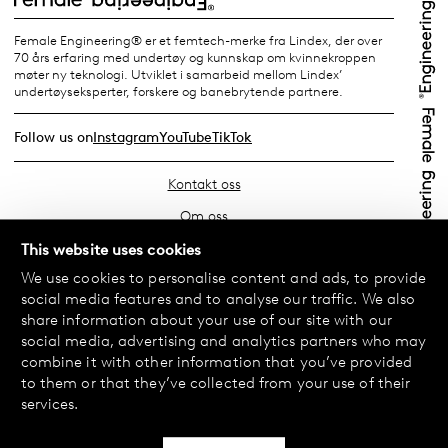
Female Engineering® er et femtech-merke fra Lindex, der over
70 års erfaring med undertøy og kunnskap om kvinnekroppen
møter ny teknologi. Utviklet i samarbeid mellom Lindex’
undertøyseksperter, forskere og banebrytende partnere.
Follow us on
Instagram
YouTube
TikTok
Kontakt oss
Om oss
Finn din butikk
This website uses cookies
We use cookies to personalise content and ads, to provide
Vanlige spørsmål
social media features and to analyse our traffic. We also
Vilkår
share information about your use of our site with our
social media, advertising and analytics partners who may
Personvernerklæring
combine it with other information that you’ve provided
Bytte og retur
to them or that they’ve collected from your use of their
services.
Betaling og levering
Informasjonskapsler