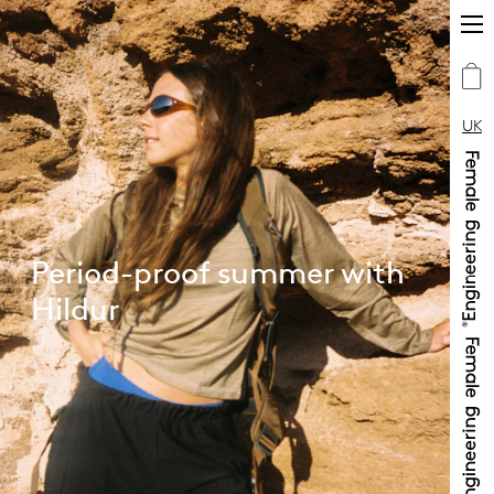
UK
Period-proof summer with
Hildur