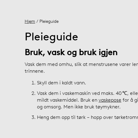
Hjem
/ Pleieguide
Pleieguide
Bruk, vask og bruk igjen
Vask dem med omhu, slik at menstrusene varer leng
trinnene.
Skyll dem i kaldt vann.
Vask dem i vaskemaskin ved maks. 40 ℃, ell
mildt vaskemiddel. Bruk en
vaskepose
for å gi
og omsorg. Men ikke bruk tøymykner.
Heng dem opp til tørk – hopp over tørketro