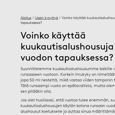
Aloitus
/
Usein kysyttyä
/ Voinko käyttää kuukautisalusho
tapauksessa?
Voinko käyttää
kuukautisalushousuja
vuodon tapauksessa?
Suunnittelemme kuukautisalushousumme kaikille vu
runsaaseen vuotoon. Korkein imukyky on nimeltään
jopa 50 ml nestettä, mikä vastaa viiden tamponin 
Tätä runsaampi vuoto on epätavallista, mutta olemme
sen pitääkin olla.
Jos olet huolissasi, että vuotoa tulee enemmän, 
kuukautisalushousujen käytön kotona runsaan vuod
alushousut koetukselle ja auttaa sinua määrittämä