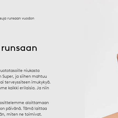
usuja runsaan vuodon
 runsaan
ototasoille niukasta
 Super, ja siihen mahtuu
tai terveyssiteen imukykyä.
 kaikki erilaisia. Ja niin
suosittelemme aloittamaan
on päivänä. Tämä laittaa
än, miten ne toimivat.