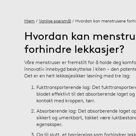
Hjem
/
Vanlige spørsmål
/ Hvordan kan menstrusene forhin
Hvordan kan menstru
forhindre lekkasjer?
Våre menstruser er fremstilt for å holde deg komf
innovativ innebygd beskyttelse i kilen – den paten
Det er en helt lekkasjesikker løsning med tre lag:
Fukttransporterende lag: Det fukttransporter
blodet effektivt til det absorberende laget og
kontakt med kroppen, tørr.
Absorberende lag: Det absorberende laget op
sikkert og umerkbart, takket være luktbestan
egenskaper.
Og til slutt, et barrierelag som forhindrer l