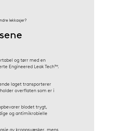
dre lekkasjer?
sene
ortabel og tørr med en
terte Engineered Leak Tech™.
ende laget transporterer
 holder overflaten som er i
pbevarer blodet trygt,
dige og antimikrobielle
ekkasje av kroppsvæsker, mens