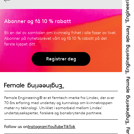
Abonner og få 10 % rabatt
Bli en del av samtalen om kvinnelig frihet i alle faser av livet.
Abonner på nyhetsbrevet vårt og få 10 % rabatt på det
første kjøpet ditt.
Registrer deg
Female Engineering® er et femtech-merke fra Lindex, der over
70 års erfaring med undertøy og kunnskap om kvinnekroppen
møter ny teknologi. Utviklet i samarbeid mellom Lindex’
undertøyseksperter, forskere og banebrytende partnere.
Follow us on
Instagram
YouTube
TikTok