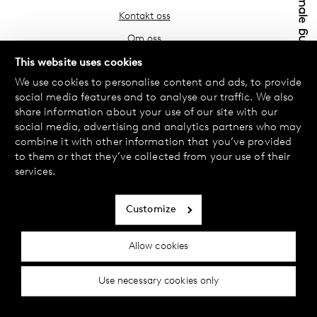
Kontakt oss
Om oss
Finn din butikk
This website uses cookies
We use cookies to personalise content and ads, to provide
Vanlige spørsmål
social media features and to analyse our traffic. We also
Vilkår
share information about your use of our site with our
social media, advertising and analytics partners who may
Personvernerklæring
combine it with other information that you’ve provided
Bytte og retur
to them or that they’ve collected from your use of their
services.
Betaling og levering
Informasjonskapsler
Customize
Tilgjengelighetserklæring
Allow cookies
Cookie-innstillinger
Use necessary cookies only
© 2024 Female Engineering.
A femtech brand by
All rights reserved.