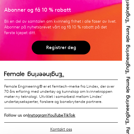
Abonner og få 10 % rabatt
Bli en del av samtalen om kvinnelig frihet i alle faser av livet.
Abonner på nyhetsbrevet vårt og få 10 % rabatt på det
første kjøpet ditt.
Registrer deg
Female Engineering® er et femtech-merke fra Lindex, der over
70 års erfaring med undertøy og kunnskap om kvinnekroppen
møter ny teknologi. Utviklet i samarbeid mellom Lindex’
undertøyseksperter, forskere og banebrytende partnere.
Follow us on
Instagram
YouTube
TikTok
Kontakt oss