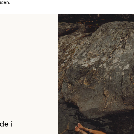
aden.
de i