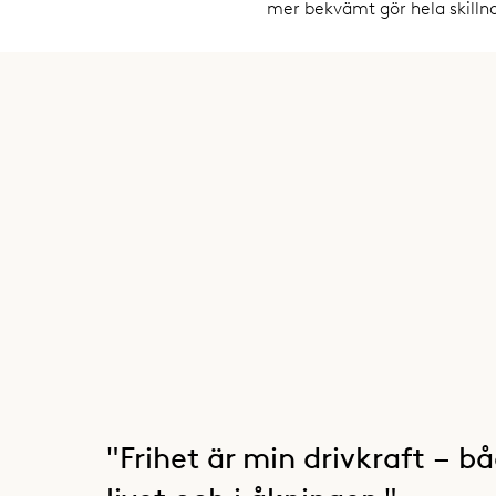
mer bekvämt gör hela skilln
"Frihet är min drivkraft – bå