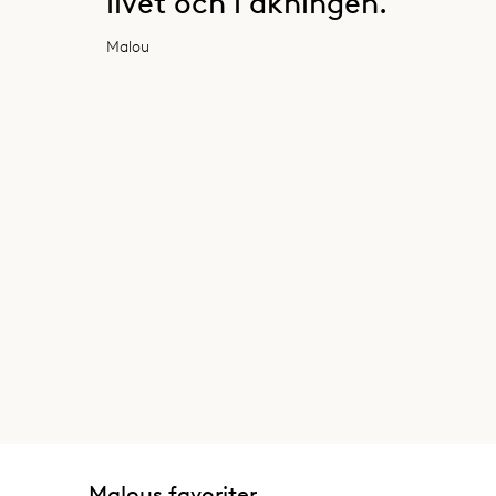
livet och i åkningen."
Malou
Malous favoriter