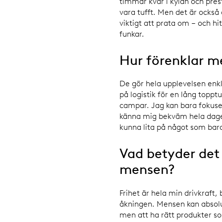
timmar kvar i kylan och pres
vara tufft. Men det är också 
viktigt att prata om – och hi
funkar.
Hur förenklar me
De gör hela upplevelsen enkl
på logistik för en lång topptu
campar. Jag kan bara fokuse
känna mig bekväm hela dagen
kunna lita på något som bar
Vad betyder det 
mensen?
Frihet är hela min drivkraft, b
åkningen. Mensen kan absolut
men att ha rätt produkter s