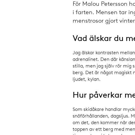
För Malou Petersson ha
i farten. Mensen tar i
menstrosor gjort vinte
Vad älskar du m
Jag älskar kontrasten mellan
adrenalinet. Den där känslan
stilla, men jag själv rör mi
berg. Det är något magiskt m
ljudet, kylan.
Hur påverkar me
Som skidåkare handlar myck
snöförhållanden, dagsljus. Me
om det, den kommer när den v
toppen av ett berg med mens