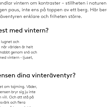
ndlar vintern om kontraster – stillheten i nature
ngen paus, inte ens på toppen av ett berg. Här be
räventyren enklare och friheten större.
est med vintern?
 lugnet och
 när världen är helt
g snabbt genom snö och
ed vintern - ljuset,
nsen dina vinteräventyr?
et om tajming. Väder,
nsen bryr sig ju inte
ill. Och att stå på
värk och flera