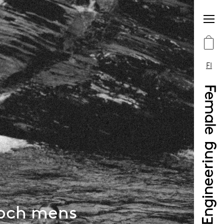
FI
 och mens