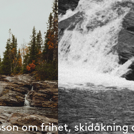
son om frihet, skidåkning