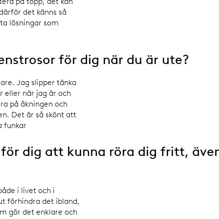
tera på topp, det kan
därför det känns så
tta lösningar som
nstrosor för dig när du är ute?
are. Jag slipper tänka
r eller när jag är och
ra på åkningen och
. Det är så skönt att
a funkar
för dig att kunna röra dig fritt, äve
åde i livet och i
 förhindra det ibland,
om gör det enklare och