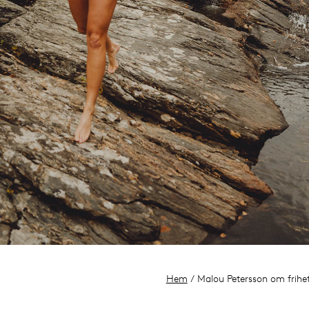
Hem
/ Malou Petersson om frihe