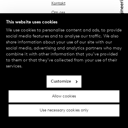
Kontakt
Om oss
Hitta din butik
This website uses cookies
We use cookies to personalise content and ads, to provide
FAQ
social media features and to analyse our traffic. We also
Köpvillkor
share information about your use of our site with our
social media, advertising and analytics partners who may
Integritetspolicy
combine it with other information that you’ve provided
Byte & Retur
to them or that they’ve collected from your use of their
services.
Betalning & Leverans
Cookiepolicy
Customize
Tillgänglighetsredogörelse
Allow cookies
Cookie inställningar
Use necessary cookies only
© 2024 Female Engineering.
A femtech brand by
All rights reserved.