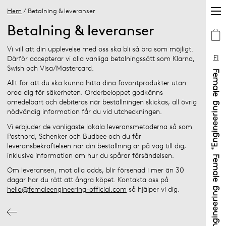
Hem
/ Betalning & leveranser
Betalning & leveranser
Vi vill att din upplevelse med oss ska bli så bra som möjligt.
FI
Därför accepterar vi alla vanliga betalningssätt som Klarna,
Swish och Visa/Mastercard.
Allt för att du ska kunna hitta dina favoritprodukter utan
oroa dig för säkerheten. Orderbeloppet godkänns
omedelbart och debiteras när beställningen skickas, all övrig
nödvändig information får du vid utcheckningen.
Vi erbjuder de vanligaste lokala leveransmetoderna så som
Postnord, Schenker och Budbee och du får
leveransbekräftelsen när din beställning är på väg till dig,
inklusive information om hur du spårar försändelsen.
Om leveransen, mot alla odds, blir försenad i mer än 30
dagar har du rätt att ångra köpet. Kontakta oss på
hello@femaleengineering-official.com
så hjälper vi dig.