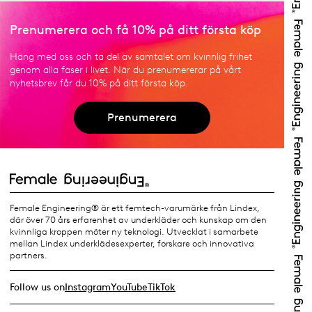
Prenumerera och få 10% på ditt första köp
Häng med oss och ta del av samtalet om kvinnlig frihet
genom alla faser i livet. När du prenumererar på vårt
nyhetsbrev får du 10% på ditt första köp.
Prenumerera
Female Engineering® är ett femtech-varumärke från Lindex,
där över 70 års erfarenhet av underkläder och kunskap om den
kvinnliga kroppen möter ny teknologi. Utvecklat i samarbete
mellan Lindex underklädesexperter, forskare och innovativa
partners.
Follow us on
Instagram
YouTube
TikTok