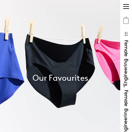
FI
Our Favourites