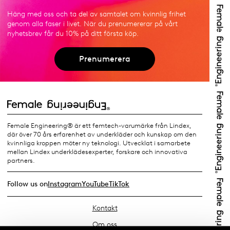
Häng med oss och ta del av samtalet om kvinnlig frihet
genom alla faser i livet. När du prenumererar på vårt
nyhetsbrev får du 10% på ditt första köp.
Prenumerera
Female Engineering® är ett femtech-varumärke från Lindex,
där över 70 års erfarenhet av underkläder och kunskap om den
kvinnliga kroppen möter ny teknologi. Utvecklat i samarbete
mellan Lindex underklädesexperter, forskare och innovativa
partners.
Follow us on
Instagram
YouTube
TikTok
Kontakt
Om oss