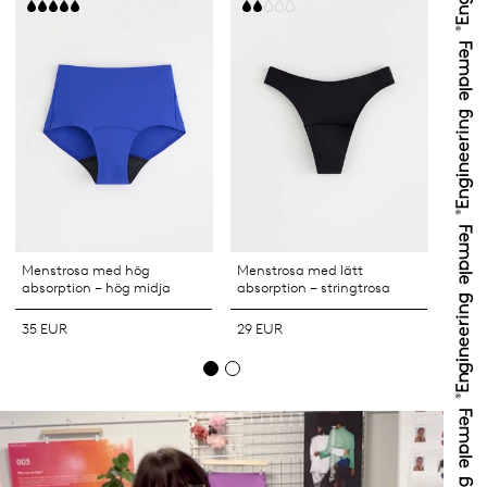
Menstrosa med hög
Menstrosa med lätt
Mens
absorption – hög midja
absorption – stringtrosa
absor
35 EUR
29 EUR
29 E