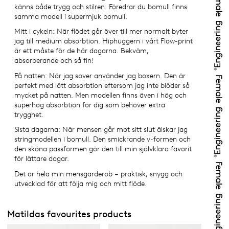
känns både trygg och stilren. Föredrar du bomull finns
samma modell i supermjuk bomull.
Mitt i cykeln: När flödet går över till mer normalt byter
jag till medium absorbtion. Hiphuggern i vårt Flow-print
är ett måste för de här dagarna. Bekväm,
absorberande och så fin!
På natten: När jag sover använder jag boxern. Den är
perfekt med lätt absorbtion eftersom jag inte blöder så
mycket på natten. Men modellen finns även i hög och
superhög absorbtion för dig som behöver extra
trygghet.
Sista dagarna: När mensen går mot sitt slut älskar jag
stringmodellen i bomull. Den smickrande v-formen och
den sköna passformen gör den till min självklara favorit
för lättare dagar.
Det är hela min mensgarderob – praktisk, snygg och
utvecklad för att följa mig och mitt flöde.
Matildas favourites products