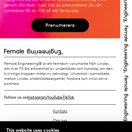
genom alla faser i livet. När du prenumererar på vårt
nyhetsbrev får du 10% på ditt första köp.
Prenumerera
Female Engineering® är ett femtech-varumärke från Lindex,
där över 70 års erfarenhet av underkläder och kunskap om den
kvinnliga kroppen möter ny teknologi. Utvecklat i samarbete
mellan Lindex underklädesexperter, forskare och innovativa
partners.
Follow us on
Instagram
YouTube
TikTok
Kontakt
Om oss
Hitta din butik
This website uses cookies