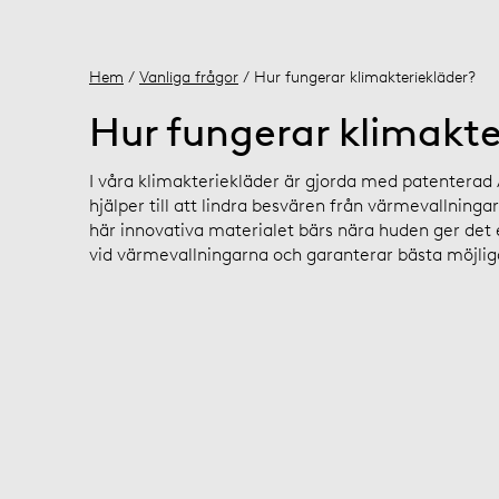
Hem
/
Vanliga frågor
/ Hur fungerar klimakteriekläder?
Hur fungerar klimakte
I våra klimakteriekläder är gjorda med patenterad
hjälper till att lindra besvären från värmevallninga
här innovativa materialet bärs nära huden ger det e
vid värmevallningarna och garanterar bästa möjli