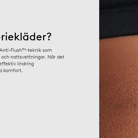
riekläder?
 Anti-Flush™-teknik som
r och nattsvettningar. När det
ffektiv lindring
ga komfort.