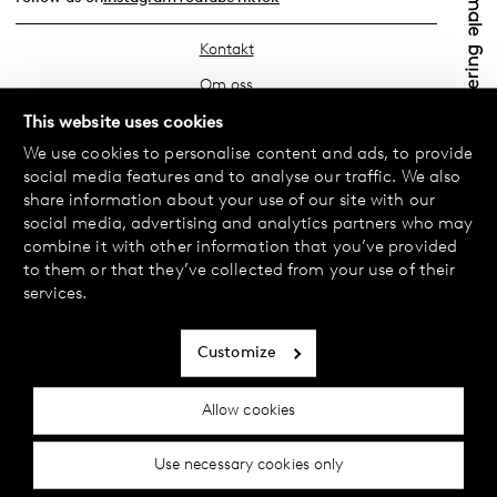
Kontakt
Om oss
Hitta din butik
This website uses cookies
We use cookies to personalise content and ads, to provide
FAQ
social media features and to analyse our traffic. We also
Köpvillkor
share information about your use of our site with our
social media, advertising and analytics partners who may
Integritetspolicy
combine it with other information that you’ve provided
Byte & Retur
to them or that they’ve collected from your use of their
services.
Betalning & Leverans
Cookiepolicy
Customize
Tillgänglighetsredogörelse
Allow cookies
Cookie inställningar
Use necessary cookies only
© 2024 Female Engineering.
A femtech brand by
All rights reserved.