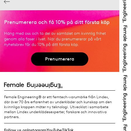
Prenumerera och få 10% på ditt första köp
Häng med oss och ta del av samtalet om kvinnlig frihet
genom alla faser i livet. När du prenumererar på vårt
nyhetsbrev får du 10% på ditt första köp.
Prenumerera
Female Engineering® är ett femtech-varumärke från Lindex,
där över 70 års erfarenhet av underkläder och kunskap om den
kvinnliga kroppen möter ny teknologi. Utvecklat i samarbete
mellan Lindex underklädesexperter, forskare och innovativa
partners.
Follow us on
Instagram
YouTube
TikTok