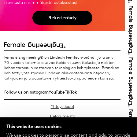
alennusta ensimmäisestä ostoksestasi.
Rekisteröidy
Female Engineering® on Lindexin FemTech-brändi, jolla on yli
70-vuoden kokemus alusvaatteiden suunnittelusta ja naisten
kehon tarpeisiin vastaavan teknologian kehityksestä. Brändi on
kehitetty yhteistyössä Lindexin alusvaateasiantuntijoiden,
tutkijoiden ja uraauurtavien yhteistyökumppaneiden kanssa.
Follow us on
Instagram
YouTube
TikTok
Yhteystiedot
Tietoa meistä
Etsi lähin myymäläsi
This website uses cookies
We use cookies to personalise content and ads, to provide
Usein kysyttyä