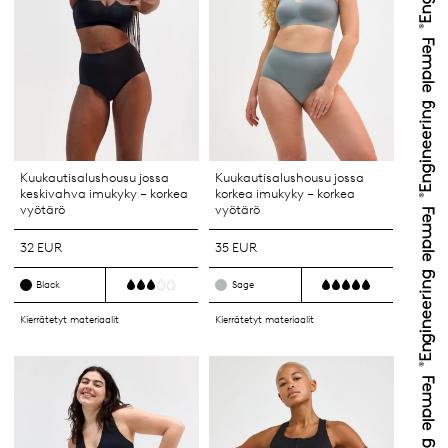
Kuukautisalushousu jossa
Kuukautisalushousu jossa
keskivahva imukyky – korkea
korkea imukyky – korkea
vyötärö
vyötärö
32 EUR
35 EUR
Black
Sage
Kierrätetyt materiaalit
Kierrätetyt materiaalit