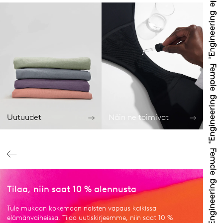
Uutuudet
Näin ne toimivat
Tilaa, niin saat 10 % alennusta
Tule mukaan kokemaan naisten vapaus kaikissa
elämänvaiheissa. Tilaa uutiskirjeemme, niin saat 10 %