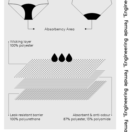
Absorbency Area
Wicking layer
100% polyester
Leak-resistant barrier
Absorbent & anti-odour
100% polyurethane
87% polyester, 13% polyamide