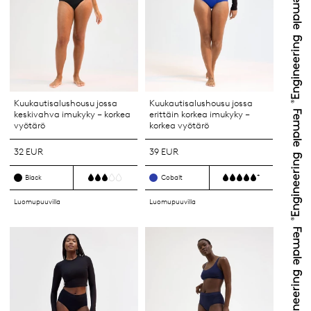
Kuukautisalushousu jossa
Kuukautisalushousu jossa
keskivahva imukyky – korkea
erittäin korkea imukyky –
vyötärö
korkea vyötärö
32 EUR
39 EUR
+
Black
Cobalt
Luomupuuvilla
Luomupuuvilla