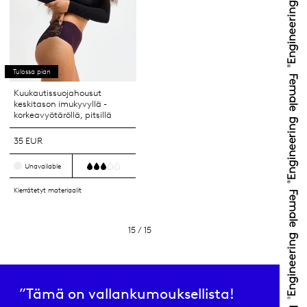
Tulossa pian
Kuukautissuojahousut
keskitason imukyvyllä -
korkeavyötäröllä, pitsillä
35 EUR
Unavailable
Kierrätetyt materiaalit
15 / 15
”Tämä on vallankumouksellista!