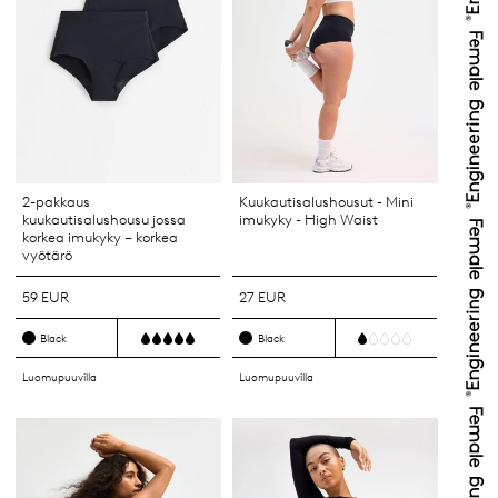
2-pakkaus
Kuukautisalushousut - Mini
kuukautisalushousu jossa
imukyky - High Waist
korkea imukyky – korkea
vyötärö
59 EUR
27 EUR
Black
Black
Luomupuuvilla
Luomupuuvilla