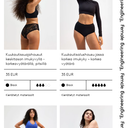
Kuukautissuojahousut
Kuukautisalushousu jossa
keskitason imukyvyllä -
korkea imukyky – korkea
korkeavyötäröllä, pitsillä
vyötärö
35 EUR
35 EUR
Black
Black
Kierrätetyt materiaalit
Kierrätetyt materiaalit