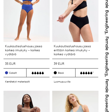
Kuukautisalushousu jossa
Kuukautisalushousu jossa
korkea imukyky – korkea
erittäin korkea imukyky –
vyötärö
korkea vyötärö
35 EUR
39 EUR
+
Cobalt
Black
Kierrätetyt materiaalit
Luomupuuvilla