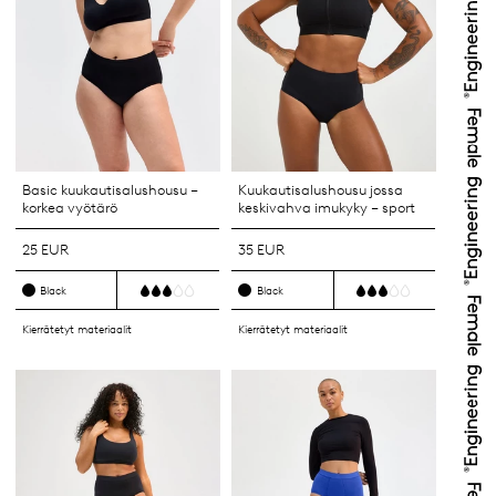
Basic kuukautisalushousu –
Kuukautisalushousu jossa
korkea vyötärö
keskivahva imukyky – sport
25 EUR
35 EUR
Black
Black
Kierrätetyt materiaalit
Kierrätetyt materiaalit