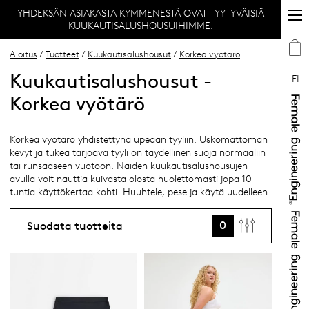
YHDEKSÄN ASIAKASTA KYMMENESTÄ OVAT TYYTYVÄISIÄ
KUUKAUTISALUSHOUSUIHIMME.
Aloitus
/
Tuotteet
/
Kuukautisalushousut
/
Korkea vyötärö
Kuukautisalushousut -
FI
Korkea vyötärö
Korkea vyötärö yhdistettynä upeaan tyyliin. Uskomattoman
kevyt ja tukea tarjoava tyyli on täydellinen suoja normaaliin
tai runsaaseen vuotoon. Näiden kuukautisalushousujen
avulla voit nauttia kuivasta olosta huolettomasti jopa 10
tuntia käyttökertaa kohti. Huuhtele, pese ja käytä uudelleen.
0
Suodata tuotteita