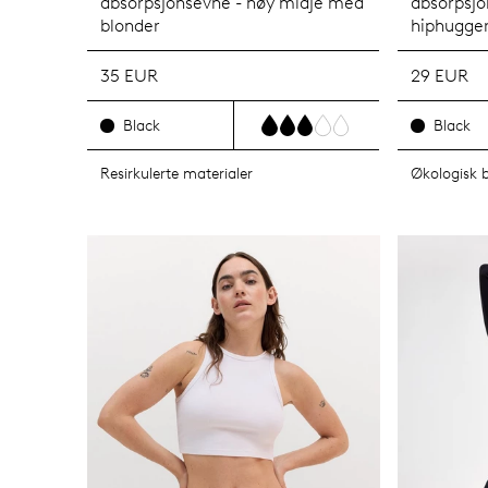
absorpsjonsevne - høy midje med
absorpsjo
blonder
hiphugge
35 EUR
29 EUR
Black
Black
Resirkulerte materialer
Økologisk 