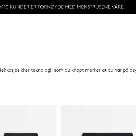
AV 10 KUNDER ER FORNØYDE MED MENSTRUSENE VÅRE.
kasjesikker teknologi, som du knapt merker at du har på deg. 