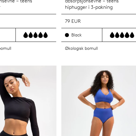
nsevne – teens
absorpsjonsevne – teens
r
hiphugger i 3-pakning
79 EUR
Black
bomull
Økologisk bomull