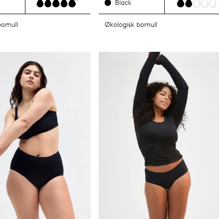
Black
bomull
Økologisk bomull