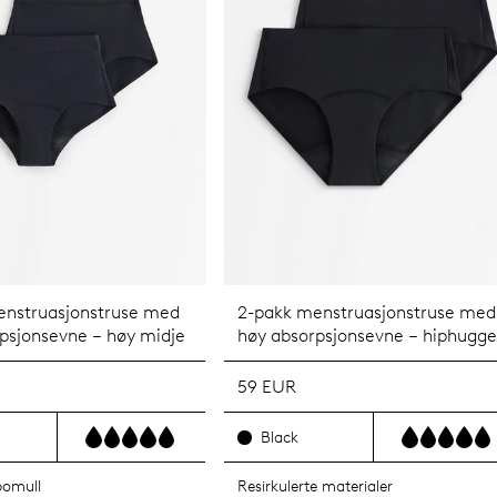
enstruasjonstruse med
2-pakk menstruasjonstruse med
psjonsevne – høy midje
høy absorpsjonsevne – hiphugge
59 EUR
Black
bomull
Resirkulerte materialer