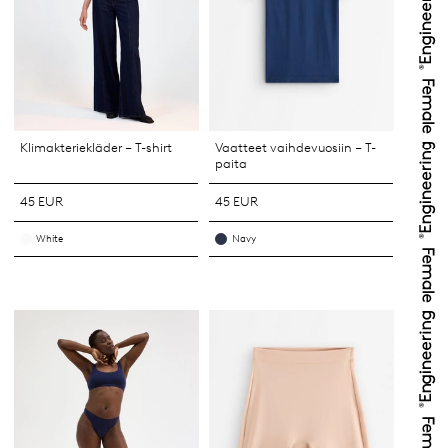
Klimakteriekläder – T-shirt
Vaatteet vaihdevuosiin – T-
paita
45 EUR
45 EUR
White
Navy