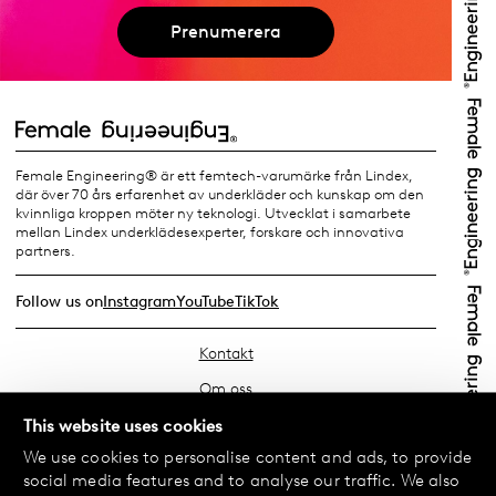
Prenumerera
Female Engineering® är ett femtech-varumärke från Lindex,
där över 70 års erfarenhet av underkläder och kunskap om den
kvinnliga kroppen möter ny teknologi. Utvecklat i samarbete
mellan Lindex underklädesexperter, forskare och innovativa
partners.
Follow us on
Instagram
YouTube
TikTok
Kontakt
Om oss
Hitta din butik
This website uses cookies
We use cookies to personalise content and ads, to provide
FAQ
social media features and to analyse our traffic. We also
Köpvillkor