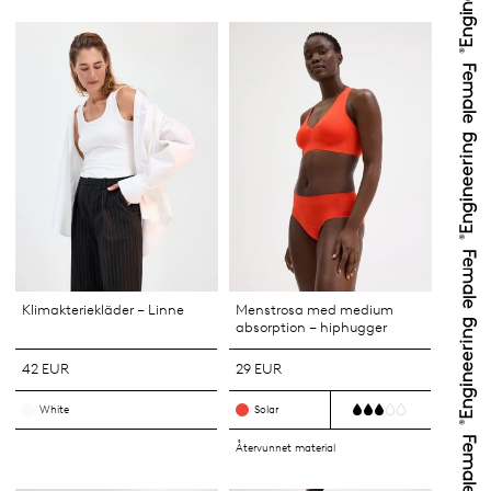
Klimakteriekläder – Linne
Menstrosa med medium
absorption – hiphugger
42 EUR
29 EUR
White
Solar
Återvunnet material