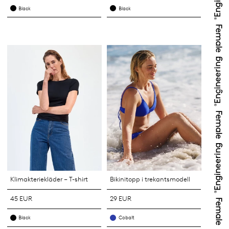
Black
Black
Klimakteriekläder – T-shirt
Bikinitopp i trekantsmodell
45 EUR
29 EUR
Black
Cobalt