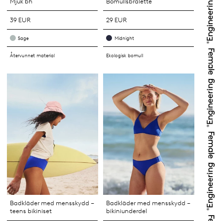
Mjuk bh
Bomullsbralette
39 EUR
29 EUR
Sage
Midnight
Återvunnet material
Ekologisk bomull
Badkläder med mensskydd –
Badkläder med mensskydd –
teens bikiniset
bikiniunderdel