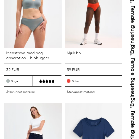
Menstrosa med hög
Mjuk bh
absorption – hiphugger
32 EUR
39 EUR
Sage
Solar
Återvunnet material
Återvunnet material