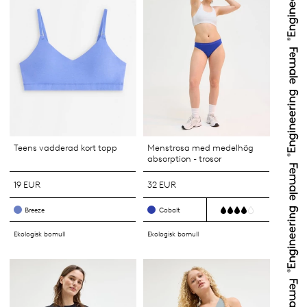
Teens vadderad kort topp
Menstrosa med medelhög
absorption - trosor
19 EUR
32 EUR
Breeze
Cobalt
Ekologisk bomull
Ekologisk bomull