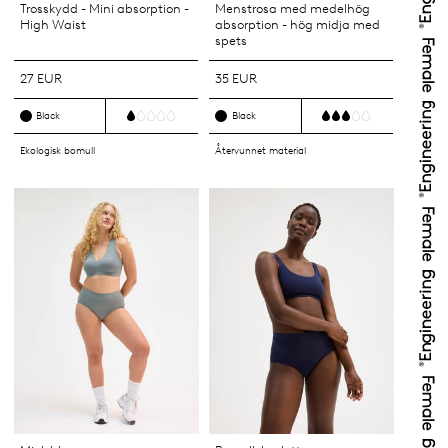
Trosskydd - Mini absorption -
Menstrosa med medelhög
High Waist
absorption - hög midja med
spets
27 EUR
35 EUR
Black
Black
Ekologisk bomull
Återvunnet material