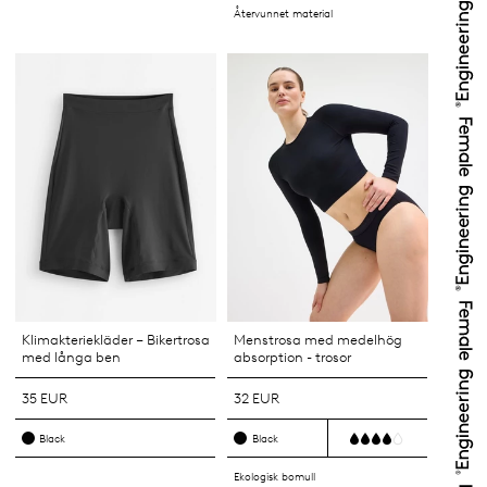
Återvunnet material
Klimakteriekläder – Bikertrosa
Menstrosa med medelhög
med långa ben
absorption - trosor
35 EUR
32 EUR
Black
Black
Ekologisk bomull