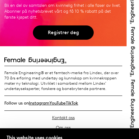
Bli en del av samtalen om kvinnelig frihet i alle faser av livet.
Abonner på nyhetsbrevet vårt og få 10 % rabatt på det
første kjøpet ditt.
Registrer deg
Female Engineering® er et femtech-merke fra Lindex, der over
70 års erfaring med undertøy og kunnskap om kvinnekroppen
møter ny teknologi. Utviklet i samarbeid mellom Lindex’
undertøyseksperter, forskere og banebrytende partnere.
Follow us on
Instagram
YouTube
TikTok
Kontakt oss
Om oss
Finn din butikk
This website uses cookies