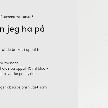
 på samme menstruse?
n jeg ha på
at de brukes i opptil ti
stor mengde
olde på opptil 40 ml blod –
jonsvæske per syklus
elger absorpsjonsnivået som