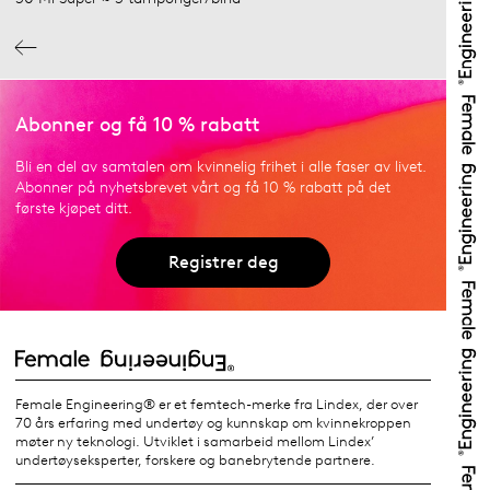
Abonner og få 10 % rabatt
Bli en del av samtalen om kvinnelig frihet i alle faser av livet.
Abonner på nyhetsbrevet vårt og få 10 % rabatt på det
første kjøpet ditt.
Registrer deg
Female Engineering® er et femtech-merke fra Lindex, der over
70 års erfaring med undertøy og kunnskap om kvinnekroppen
møter ny teknologi. Utviklet i samarbeid mellom Lindex’
undertøyseksperter, forskere og banebrytende partnere.