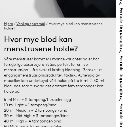
Hjem
/
Vanlige spørsmål
/ Hvor mye blod kan menstrusene
holde?
Hvor mye blod kan
menstrusene holde?
Våre menstruser kommer i mange varianter og er har
forskjellige absorpsjonsnivåer, perfekt for enhver
menstruasjon – fra svak til kraftig blødning. Ganske likt
engangsmenstruasjonsprodukter, faktisk. Avhengig av
modellen kan undertøyet vårt holde på fra 5 ml til 50 ml
blod, noe som tilsvarer det omtrent fem tamponger kan
holde på.
5 ml Mini ≈ ½ tampong/1 truseinnlegg
10 ml Light ≈ 1 tampong/bind
20 ml Medium ≈ 2 tamponger/bind
30 ml Mid-high ≈ 3 tamponger/bind
40 ml High ≈ 4 tamponger/bind
50 Ml Super ≈ 5 tamponger/bind