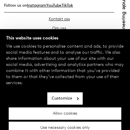
Follow us on
Instagram
YouTube
TikTok
Kontakt oss
Om oss
Finn din butikk
This website uses cookies
We use cookies to personalise content and ads, to provide
Vanlige spørsmål
social media features and to analyse our traffic. We also
Vilkår
share information about your use of our site with our
social media, advertising and analytics partners who may
Personvernerklæring
combine it with other information that you’ve provided
Bytte og retur
to them or that they’ve collected from your use of their
services.
Betaling og levering
Informasjonskapsler
Customize
Tilgjengelighetserklæring
Allow cookies
Cookie-innstillinger
Use necessary cookies only