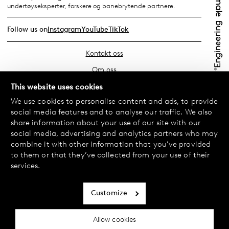
undertøyseksperter, forskere og banebrytende partnere.
Follow us on
Instagram
YouTube
TikTok
Kontakt oss
Om oss
Finn din butikk
This website uses cookies
We use cookies to personalise content and ads, to provide
Vanlige spørsmål
social media features and to analyse our traffic. We also
Vilkår
share information about your use of our site with our
social media, advertising and analytics partners who may
Personvernerklæring
combine it with other information that you’ve provided
Bytte og retur
to them or that they’ve collected from your use of their
services.
Betaling og levering
Informasjonskapsler
Customize
Tilgjengelighetserklæring
Allow cookies
Cookie-innstillinger