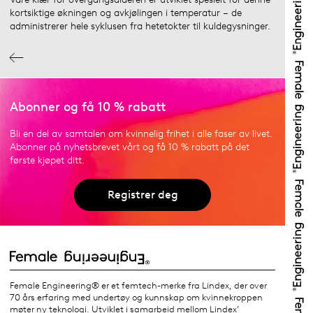
kortsiktige økningen og avkjølingen i temperatur – de
administrerer hele syklusen fra hetetokter til kuldegysninger.
Abonner og få 10 % rabatt
Bli en del av samtalen om kvinnelig frihet i alle faser av livet.
Abonner på nyhetsbrevet vårt og få 10 % rabatt på det
første kjøpet ditt.
Registrer deg
Female Engineering® er et femtech-merke fra Lindex, der over
70 års erfaring med undertøy og kunnskap om kvinnekroppen
møter ny teknologi. Utviklet i samarbeid mellom Lindex’