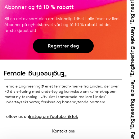
Abonner og få 10 % rabatt
Bli en del av samtalen om kvinnelig frihet i alle faser av livet.
Abonner på nyhetsbrevet vårt og få 10 % rabatt på det
første kjøpet ditt.
Registrer deg
Female Engineering® er et femtech-merke fra Lindex, der over
70 års erfaring med undertøy og kunnskap om kvinnekroppen
møter ny teknologi. Utviklet i samarbeid mellom Lindex’
undertøyseksperter, forskere og banebrytende partnere.
Follow us on
Instagram
YouTube
TikTok
Kontakt oss