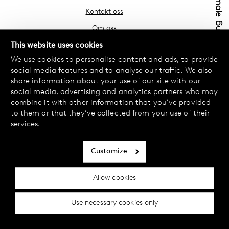
Kontakt oss
Om oss
Finn din butikk
This website uses cookies
We use cookies to personalise content and ads, to provide
Vanlige spørsmål
social media features and to analyse our traffic. We also
Vilkår
share information about your use of our site with our
social media, advertising and analytics partners who may
Personvernerklæring
combine it with other information that you’ve provided
Bytte og retur
to them or that they’ve collected from your use of their
services.
Betaling og levering
Informasjonskapsler
Customize
Tilgjengelighetserklæring
Allow cookies
Cookie-innstillinger
Use necessary cookies only
© 2024 Female Engineering.
A femtech brand by
All rights reserved.