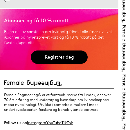
Abonner og få 10 % rabatt
Bli en del av samtalen om kvinnelig frihet i alle faser av livet.
Abonner på nyhetsbrevet vårt og få 10 % rabatt på det
første kjøpet ditt.
Registrer deg
Female Engineering® er et femtech-merke fra Lindex, der over
70 års erfaring med undertøy og kunnskap om kvinnekroppen
møter ny teknologi. Utviklet i samarbeid mellom Lindex’
undertøyseksperter, forskere og banebrytende partnere.
Follow us on
Instagram
YouTube
TikTok