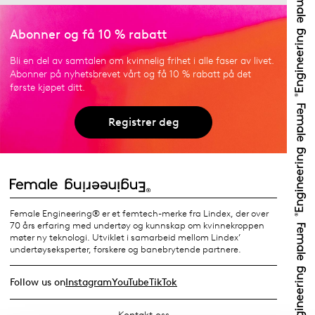
Abonner og få 10 % rabatt
Bli en del av samtalen om kvinnelig frihet i alle faser av livet.
Abonner på nyhetsbrevet vårt og få 10 % rabatt på det
første kjøpet ditt.
Registrer deg
Female Engineering® er et femtech-merke fra Lindex, der over
70 års erfaring med undertøy og kunnskap om kvinnekroppen
møter ny teknologi. Utviklet i samarbeid mellom Lindex’
undertøyseksperter, forskere og banebrytende partnere.
Follow us on
Instagram
YouTube
TikTok