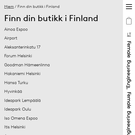
Hjem
/ Finn din butikk i Finland
Finn din butikk i Finland
Ainoa Espoo
LT
Airport
Aleksanterinkatu 17
Forum Helsinki
Goodman Hämeenlinna
Hakaniemi Helsinki
Hansa Turku
Hyvinkää
Ideapark Lempäälä
Ideapark Oulu
Iso Omena Espoo
Itis Helsinki