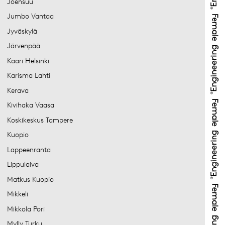
Joensuu
Jumbo Vantaa
Jyväskylä
Järvenpää
Kaari Helsinki
Karisma Lahti
Kerava
Kivihaka Vaasa
Koskikeskus Tampere
Kuopio
Lappeenranta
Lippulaiva
Matkus Kuopio
Mikkeli
Mikkola Pori
Mylly Turku