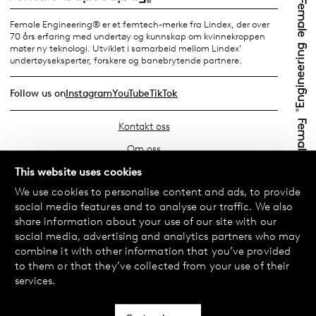
Female Engineering® er et femtech-merke fra Lindex, der over
70 års erfaring med undertøy og kunnskap om kvinnekroppen
møter ny teknologi. Utviklet i samarbeid mellom Lindex’
undertøyseksperter, forskere og banebrytende partnere.
Follow us on
Instagram
YouTube
TikTok
Kontakt oss
Om oss
Finn din butikk
This website uses cookies
We use cookies to personalise content and ads, to provide
Vanlige spørsmål
social media features and to analyse our traffic. We also
Vilkår
share information about your use of our site with our
social media, advertising and analytics partners who may
Personvernerklæring
combine it with other information that you’ve provided
Bytte og retur
to them or that they’ve collected from your use of their
services.
Betaling og levering
Informasjonskapsler