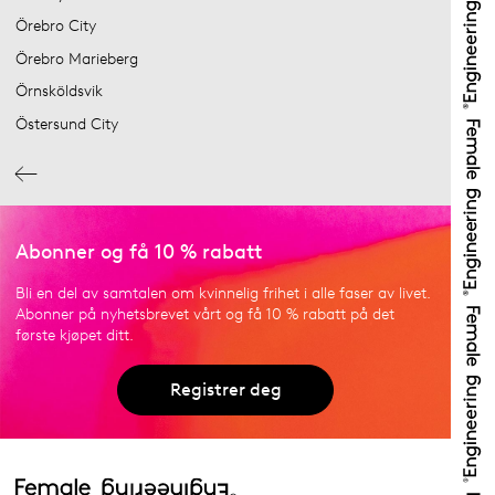
Örebro City
Örebro Marieberg
Örnsköldsvik
Östersund City
Abonner og få 10 % rabatt
Bli en del av samtalen om kvinnelig frihet i alle faser av livet.
Abonner på nyhetsbrevet vårt og få 10 % rabatt på det
første kjøpet ditt.
Registrer deg