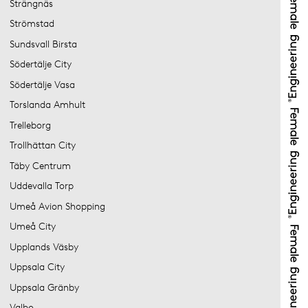
Strängnäs
Strömstad
Sundsvall Birsta
Södertälje City
Södertälje Vasa
Torslanda Amhult
Trelleborg
Trollhättan City
Täby Centrum
Uddevalla Torp
Umeå Avion Shopping
Umeå City
Upplands Väsby
Uppsala City
Uppsala Gränby
Valbo