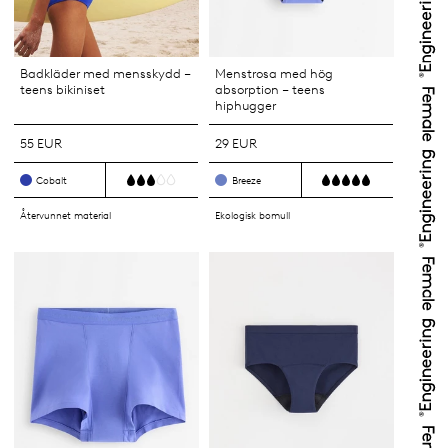
Badkläder med mensskydd –
Menstrosa med hög
teens bikiniset
absorption – teens
hiphugger
55 EUR
29 EUR
Cobalt
Breeze
Återvunnet material
Ekologisk bomull