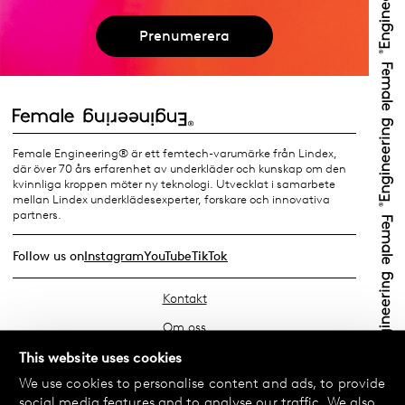
Prenumerera
Female Engineering® är ett femtech-varumärke från Lindex,
där över 70 års erfarenhet av underkläder och kunskap om den
kvinnliga kroppen möter ny teknologi. Utvecklat i samarbete
mellan Lindex underklädesexperter, forskare och innovativa
partners.
Follow us on
Instagram
YouTube
TikTok
Kontakt
Om oss
Hitta din butik
This website uses cookies
We use cookies to personalise content and ads, to provide
FAQ
social media features and to analyse our traffic. We also