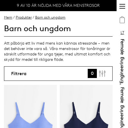
9 AV 10 ÄR NÖJDA MED VÅRA MENSTROSOR
Hem
/
Produkter
/
Barn och ungdom
Barn och ungdom
LT
Att påbörja ett liv med mens kan kännas stressande – men
det behöver inte vara så. Våra menstrosor för tonåringar är
särskilt utformade för unga tjejer, med ultimat komfort och
skydd för medel till rikligare flöde.
0
Filtrera