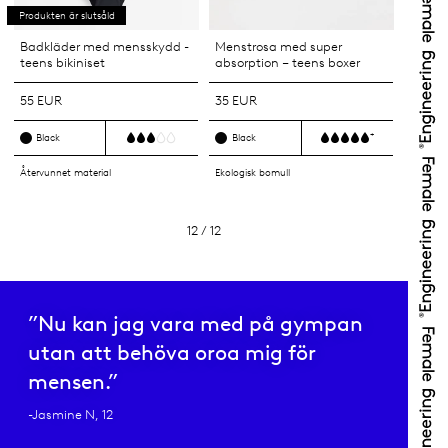
Produkten är slutsåld
Badkläder med mensskydd -
Menstrosa med super
teens bikiniset
absorption – teens boxer
55 EUR
35 EUR
+
Black
Black
Återvunnet material
Ekologisk bomull
12 / 12
”Nu kan jag vara med på gympan
utan att behöva oroa mig för
mensen.”
-Jasmine N, 12