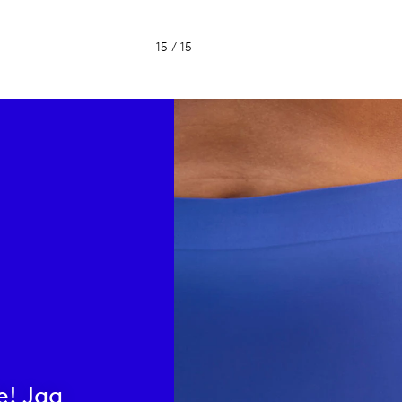
15 / 15
e! Jag