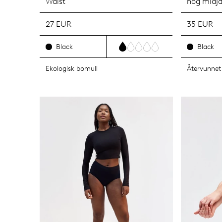
Waist
hög midj
27 EUR
35 EUR
Black
Black
Ekologisk bomull
Återvunnet