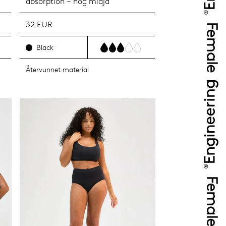
absorption – hög midja
32 EUR
Black
Återvunnet material