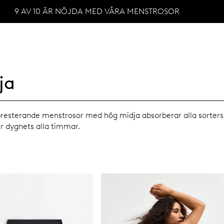
9 AV 10 ÄR NÖJDA MED VÅRA MENSTROSOR
ja
gpresterande menstrosor med hög midja absorberar alla sorters f
er dygnets alla timmar.