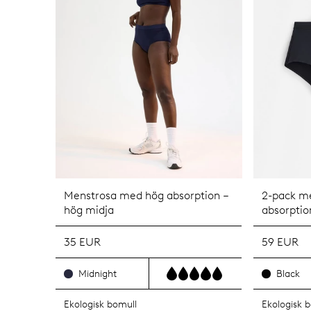
Menstrosa med hög absorption –
2-pack m
hög midja
absorptio
35 EUR
59 EUR
Midnight
Black
Ekologisk bomull
Ekologisk 