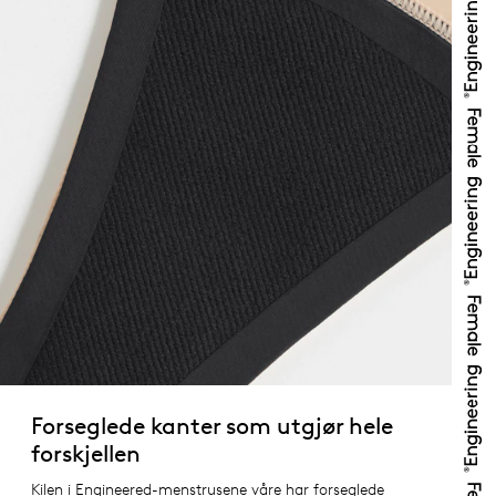
Forseglede kanter som utgjør hele
forskjellen
Kilen i Engineered-menstrusene våre har forseglede