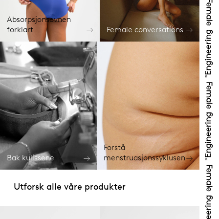
Absorpsjonsevnen
forklart
Female conversations
Forstå
Bak kulissene
menstruasjonssyklusen
Utforsk alle våre produkter