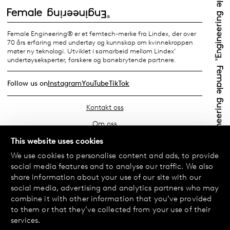
Female Engineering® er et femtech-merke fra Lindex, der over
70 års erfaring med undertøy og kunnskap om kvinnekroppen
møter ny teknologi. Utviklet i samarbeid mellom Lindex’
undertøyseksperter, forskere og banebrytende partnere.
Follow us on
Instagram
YouTube
TikTok
Kontakt oss
Om oss
Finn din butikk
This website uses cookies
We use cookies to personalise content and ads, to provide
Vanlige spørsmål
social media features and to analyse our traffic. We also
Vilkår
share information about your use of our site with our
social media, advertising and analytics partners who may
Personvernerklæring
combine it with other information that you’ve provided
Bytte og retur
to them or that they’ve collected from your use of their
services.
Betaling og levering