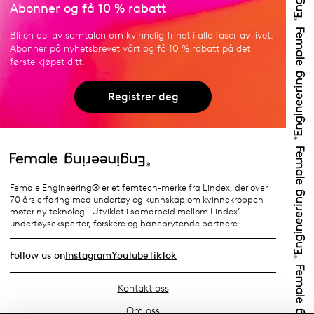
Abonner og få 10 % rabatt
Bli en del av samtalen om kvinnelig frihet i alle faser av livet.
Abonner på nyhetsbrevet vårt og få 10 % rabatt på det
første kjøpet ditt.
Registrer deg
Female Engineering® er et femtech-merke fra Lindex, der over
70 års erfaring med undertøy og kunnskap om kvinnekroppen
møter ny teknologi. Utviklet i samarbeid mellom Lindex’
undertøyseksperter, forskere og banebrytende partnere.
Follow us on
Instagram
YouTube
TikTok
Kontakt oss
Om oss