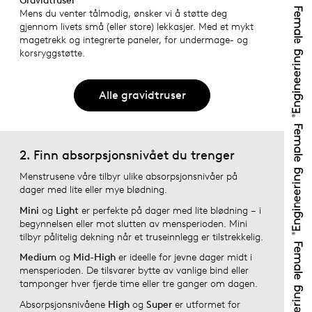
Gravidtruser
Mens du venter tålmodig, ønsker vi å støtte deg
gjennom livets små (eller store) lekkasjer. Med et mykt
magetrekk og integrerte paneler, for undermage- og
korsryggstøtte.
Alle gravidtruser
2. Finn absorpsjonsnivået du trenger
Menstrusene våre tilbyr ulike absorpsjonsnivåer på
dager med lite eller mye blødning.
Mini
og
Light
er perfekte på dager med lite blødning – i
begynnelsen eller mot slutten av mensperioden. Mini
tilbyr pålitelig dekning når et truseinnlegg er tilstrekkelig.
Medium
og
Mid-High
er ideelle for jevne dager midt i
mensperioden. De tilsvarer bytte av vanlige bind eller
tamponger hver fjerde time eller tre ganger om dagen.
Absorpsjonsnivåene
High
og
Super
er utformet for