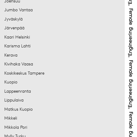
Joensuu
Jumbo Vantaa
Jyväskylä
Järvenpää
Kaari Helsinki
Karisma Lahti
Kerava
Kivihaka Vaasa
Koskikeskus Tampere
Kuopio
Lappeenranta
Lippulaiva
Matkus Kuopio
Mikkeli
Mikkola Pori
Mylly Turku