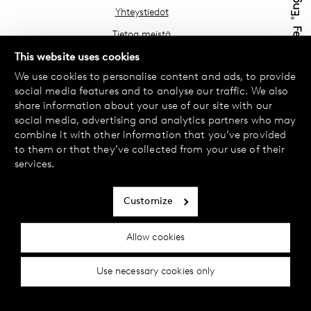
Yhteystiedot
Tietoa meistä
Etsi lähin myymäläsi
This website uses cookies
We use cookies to personalise content and ads, to provide
Usein kysyttyä
social media features and to analyse our traffic. We also
Käyttöehdot
share information about your use of our site with our
social media, advertising and analytics partners who may
Tietosuojakäytäntö
combine it with other information that you’ve provided
Vaihdot ja palautukset
to them or that they’ve collected from your use of their
services.
Maksu ja toimitukset
Evästekäytäntö
Customize
Saavutettavuusseloste
Allow cookies
Evästeasetukset
Use necessary cookies only
© 2024 Female Engineering.
A femtech brand by
All rights reserved.