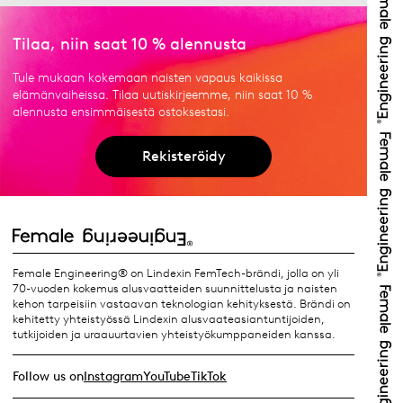
Tilaa, niin saat 10 % alennusta
Tule mukaan kokemaan naisten vapaus kaikissa
elämänvaiheissa. Tilaa uutiskirjeemme, niin saat 10 %
alennusta ensimmäisestä ostoksestasi.
Rekisteröidy
Female Engineering® on Lindexin FemTech-brändi, jolla on yli
70-vuoden kokemus alusvaatteiden suunnittelusta ja naisten
kehon tarpeisiin vastaavan teknologian kehityksestä. Brändi on
kehitetty yhteistyössä Lindexin alusvaateasiantuntijoiden,
tutkijoiden ja uraauurtavien yhteistyökumppaneiden kanssa.
Follow us on
Instagram
YouTube
TikTok