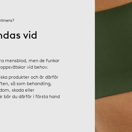
ntinens?
das vid
bera mensblod, men de funkar
oppsvätskor vid behov.
ska produkter och är därför
ften, så som behandling,
kdom, skada eller
 bör du därför i första hand