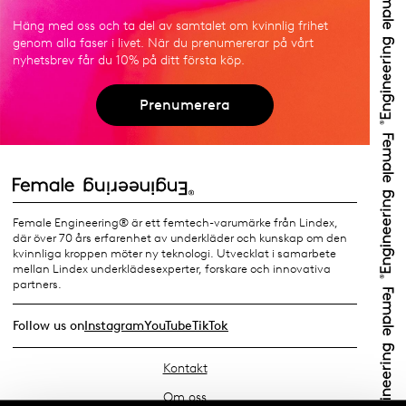
Häng med oss och ta del av samtalet om kvinnlig frihet
genom alla faser i livet. När du prenumererar på vårt
nyhetsbrev får du 10% på ditt första köp.
Prenumerera
Female Engineering® är ett femtech-varumärke från Lindex,
där över 70 års erfarenhet av underkläder och kunskap om den
kvinnliga kroppen möter ny teknologi. Utvecklat i samarbete
mellan Lindex underklädesexperter, forskare och innovativa
partners.
Follow us on
Instagram
YouTube
TikTok
Kontakt
Om oss