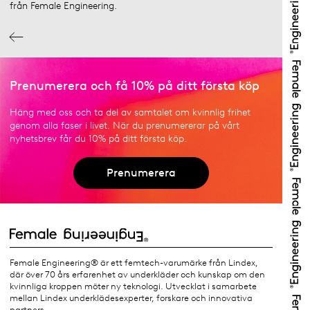
från Female Engineering.
Prenumerera och få 10% på ditt första köp
Häng med oss och ta del av samtalet om kvinnlig frihet
genom alla faser i livet. När du prenumererar på vårt
nyhetsbrev får du 10% på ditt första köp.
Prenumerera
Female Engineering® är ett femtech-varumärke från Lindex,
där över 70 års erfarenhet av underkläder och kunskap om den
kvinnliga kroppen möter ny teknologi. Utvecklat i samarbete
mellan Lindex underklädesexperter, forskare och innovativa
partners.