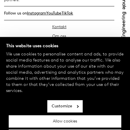
Follow us on
Instagram
YouTube
TikTok
Kontakt
Om oss
Hitta din butik
This website uses cookies
We use cookies to personalise content and ads, to provide
FAQ
social media features and to analyse our traffic. We also
Köpvillkor
share information about your use of our site with our
social media, advertising and analytics partners who may
Integritetspolicy
combine it with other information that you’ve provided
Byte & Retur
to them or that they’ve collected from your use of their
services.
Betalning & Leverans
Cookiepolicy
Customize
Tillgänglighetsredogörelse
Allow cookies
Cookie inställningar