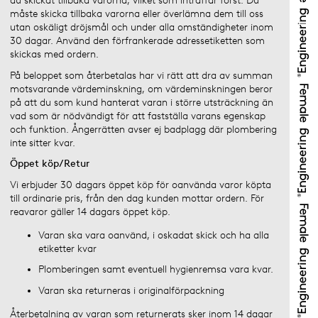
du skickat tillbaka varorna, vilket som inträffar först. Du
måste skicka tillbaka varorna eller överlämna dem till oss
utan oskäligt dröjsmål och under alla omständigheter inom
30 dagar. Använd den förfrankerade adressetiketten som
skickas med ordern.
På beloppet som återbetalas har vi rätt att dra av summan
motsvarande värdeminskning, om värdeminskningen beror
på att du som kund hanterat varan i större utsträckning än
vad som är nödvändigt för att fastställa varans egenskap
och funktion. Ångerrätten avser ej badplagg där plombering
inte sitter kvar.
Öppet köp/Retur
Vi erbjuder 30 dagars öppet köp för oanvända varor köpta
till ordinarie pris, från den dag kunden mottar ordern. För
reavaror gäller 14 dagars öppet köp.
Varan ska vara oanvänd, i oskadat skick och ha alla
etiketter kvar
Plomberingen samt eventuell hygienremsa vara kvar.
Varan ska returneras i originalförpackning
Återbetalning av varan som returnerats sker inom 14 dagar