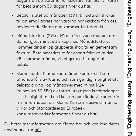
dagar från att varorna har skickats från oss. Villkoren
för betala inom 30 dagar finner du
här
.
Betala i slutet på månaden (39 kr): Fakturan skickas
till din email adress när varorna har skickats från oss,
använder du Klarna app kommer fakturan dit.
Månadsfaktura (29kr): På den 15:e varje månad, om
du har gjort minst ett inköp med Månadsfaktura,
kommer dina inköp grupperas ihop till en gemensam
faktura. Betalningsdatum för denna faktura är den
28:e samma månad, vilket ger dig 14 dagar att
betala.
Klarna konto: Klarna konto är en kontokredit som
tillhandahålls av Klarna och som ger dig möjlighet att
delbetala dina köp månadsvis med minst 1/24
(minimum 50 SEK) av totala utnyttjade kreditbeloppet
eller i enlighet med de i kassan godkända villkoren. För
mer information om Klarna Konto inklusive allmänna
villkor och Standardiserad Europeisk
konsumentkreditinformation finner du
här
:
Du hittar mer information om Klarna
här
och kan läsa deras
användarvillkor
här
.