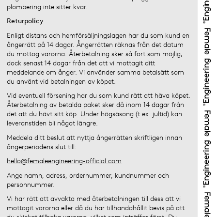
plombering inte sitter kvar.
Returpolicy
Enligt distans och hemförsäljningslagen har du som kund en
ångerrätt på 14 dagar. Ångerrätten räknas från det datum
du mottog varorna. Återbetalning sker så fort som möjlig,
dock senast 14 dagar från det att vi mottagit ditt
meddelande om ånger. Vi använder samma betalsätt som
du använt vid betalningen av köpet.
Vid eventuell försening har du som kund rätt att häva köpet.
Återbetalning av betalda paket sker då inom 14 dagar från
det att du hävt sitt köp. Under högsäsong (t.ex. jultid) kan
leveranstiden bli något längre.
Meddela ditt beslut att nyttja ångerrätten skriftligen innan
ångerperiodens slut till:
hello@femaleengineering-official.com
Ange namn, adress, ordernummer, kundnummer och
personnummer.
Vi har rätt att avvakta med återbetalningen till dess att vi
mottagit varorna eller då du har tillhandahållit bevis på att