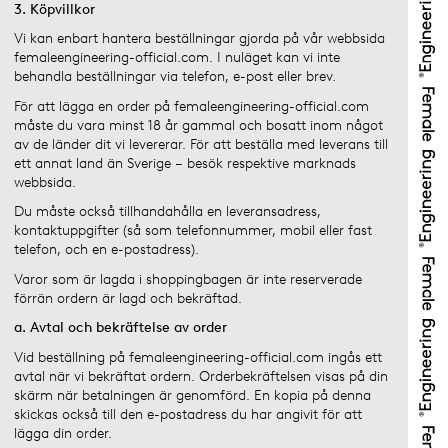
3. Köpvillkor
Vi kan enbart hantera beställningar gjorda på vår webbsida
femaleengineering-official.com. I nuläget kan vi inte
behandla beställningar via telefon, e-post eller brev.
För att lägga en order på femaleengineering-official.com
måste du vara minst 18 år gammal och bosatt inom något
av de länder dit vi levererar. För att beställa med leverans till
ett annat land än Sverige – besök respektive marknads
webbsida.
Du måste också tillhandahålla en leveransadress,
kontaktuppgifter (så som telefonnummer, mobil eller fast
telefon, och en e-postadress).
Varor som är lagda i shoppingbagen är inte reserverade
förrän ordern är lagd och bekräftad.
a. Avtal och bekräftelse av order
Vid beställning på femaleengineering-official.com ingås ett
avtal när vi bekräftat ordern. Orderbekräftelsen visas på din
skärm när betalningen är genomförd. En kopia på denna
skickas också till den e-postadress du har angivit för att
lägga din order.