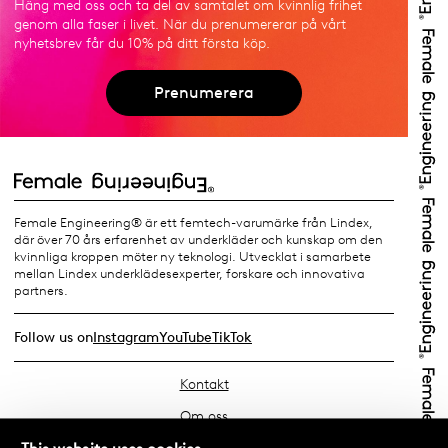
Häng med oss och ta del av samtalet om kvinnlig frihet
genom alla faser i livet. När du prenumererar på vårt
nyhetsbrev får du 10% på ditt första köp.
Prenumerera
Female Engineering® är ett femtech-varumärke från Lindex,
där över 70 års erfarenhet av underkläder och kunskap om den
kvinnliga kroppen möter ny teknologi. Utvecklat i samarbete
mellan Lindex underklädesexperter, forskare och innovativa
partners.
Follow us on
Instagram
YouTube
TikTok
Kontakt
Om oss