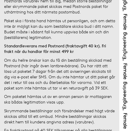
Postnords varubrev hem till dig, medan större beställningar
eller skrymmande paket skickas med Postnords paket för
uthämtning hos ditt närmsta postombud.
Paket ska i första hand hämtas ut personligen, och om detta
inte är möjligt kan du som beställare skicka bud i ditt namn.
Budet måste i sådant fall kunna uppvisa både sin och din
(beställarens) legitimation.
Standardleverans med Postnord (fraktavgift 40 kr). Fri
frakt när du handlar för minst 499 kr
Om du hellre önskar kan du få din beställning skickad med
Postnord (här ingår även lantbrevbärare). Du har rätt att
lösa ut paketet 7 dagar från det att aviseringen skickats till
dig via e-post eller SMS. Om du inte hämtar ut ditt paket går
det i retur till oss och du återbetalas för varorna. Vid ett
paket som inte hämtas ut tar vi en returavgift på 39 SEK.
Om paketet hämtas ut av en annan person är mottagaren
ska bådas legitimation visas upp.
Skrymmande beställningar och försändelser med högt värde
skickas alltid till ett ombud. Mindre beställningar skickas
direkt hem till kundens angivna adress (varubrev).
En fraktkostnad på 40 SEK tillkommer på alla beställningar