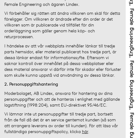
Female Engineering och ägaren Lindex.
Vi förbehåller sig rätten att ändra villkoren om skäl för detta
föreligger. Om villkoren är ändrade efter din order är det
villkoren som är publicerade vid tillfället för din
orderläggning som gäller genom hela köp- och
returprocessen.
I händelse av att vår webbplats innehåller länkar till tredje
parts hemsidor, eller material publicerat hos tredje part, är
dessa länkar endast för informationssyfte. Eftersom vi
saknar kontroll över innehållet på dessa webbplatser eller
dess material ansvarar vi därför inte för skador eller förluster
som skulle kunna uppstå vid användning av dessa länkar.
2. Personuppgiftshantering
Moderbolaget, AB Lindex, ansvara för hantering av dina
personuppgifter och att de hanteras i enlighet med gällande
lagstiftning (1998:204), samt EU-direktivet 95/46/EC.
Vi lämnar inte ut personuppgifter till tredje part, bortsett
från de fall då det är en service gentemot kunden (så som
att arrangera leverans av order till kunden). För att läsa vår
fullständiga personuppgiftspolicy, klicka
här
.