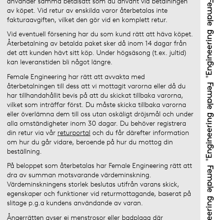
använder samma betalsätt som du använt vid betalningen
av köpet. Vid retur av enskilda varor återbetalas inte
fakturaavgiften, vilket den gör vid en komplett retur.
Vid eventuell försening har du som kund rätt att häva köpet.
Återbetalning av betalda paket sker då inom 14 dagar från
det att kunden hävt sitt köp. Under högsäsong (t.ex. jultid)
kan leveranstiden bli något längre.
Female Engineering har rätt att avvakta med
återbetalningen till dess att vi mottagit varorna eller då du
har tillhandahållit bevis på att du skickat tillbaka varorna,
vilket som inträffar först. Du måste skicka tillbaka varorna
eller överlämna dem till oss utan oskäligt dröjsmål och under
alla omständigheter inom 30 dagar. Du behöver registrera
din retur via vår
returportal
och du får därefter information
om hur du går vidare, beroende på hur du mottog din
beställning.
På beloppet som återbetalas har Female Engineering rätt att
dra av summan motsvarande värdeminskning.
Värdeminskningens storlek beslutas utifrån varans skick,
egenskaper och funktioner vid returmottagande, baserat på
slitage p.g.a kundens användande av varan.
Ångerrätten avser ej menstrosor eller badplagg där