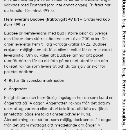
skickade med Postnord (om inte annat anges). Fri frakt när
du handlar för minst 499 kr.
Hemleverans Budbee (fraktavgift 49 kr) – Gratis vid köp
över 499 kr
Budbee är hemleverans med bud i större delar av Sverige
och täcker dom större städerna samt över 200 orter. Din
order levereras hem till dig vardagskvällar 17-22. Budbee
erbjuder möjligheten att följa bilen i realtid för en mer exakt
leveranstid. Om du väljer att Budbee lämnar ditt paket
utanför dörren får du ett foto på paketet utanför din dörr.
Paketet räknas som levererat och du tar själv ansvar för
paketet därifrån.
4. Retur för svenska marknaden
a. Ångerrätt
Enligt distans och hemförsäljningslagen har du som kund en
ångerrätt på 14 dagar. Ångerrätten räknas från det datum
du mottog varorna eller att vi bekräftat ditt köp av tjänst
(innefattar både enstaka tjänster och/eller kurs).
Återbetalning sker så fort som möjlig, dock senast 14 dagar
från det att vi mottagit ditt meddelande om ånger. Vi