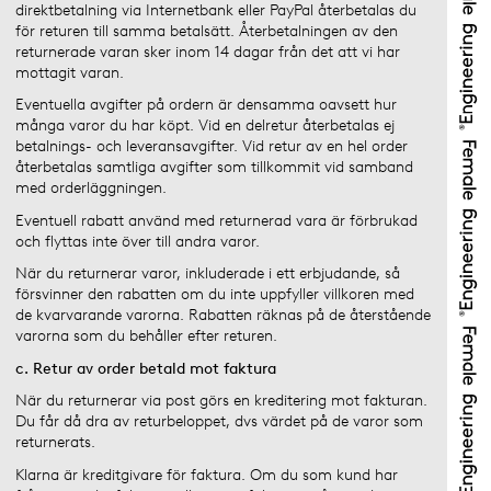
direktbetalning via Internetbank eller PayPal återbetalas du
för returen till samma betalsätt. Återbetalningen av den
returnerade varan sker inom 14 dagar från det att vi har
mottagit varan.
Eventuella avgifter på ordern är densamma oavsett hur
många varor du har köpt. Vid en delretur återbetalas ej
betalnings- och leveransavgifter. Vid retur av en hel order
återbetalas samtliga avgifter som tillkommit vid samband
med orderläggningen.
Eventuell rabatt använd med returnerad vara är förbrukad
och flyttas inte över till andra varor.
När du returnerar varor, inkluderade i ett erbjudande, så
försvinner den rabatten om du inte uppfyller villkoren med
de kvarvarande varorna. Rabatten räknas på de återstående
varorna som du behåller efter returen.
c. Retur av order betald mot faktura
När du returnerar via post görs en kreditering mot fakturan.
Du får då dra av returbeloppet, dvs värdet på de varor som
returnerats.
Klarna är kreditgivare för faktura. Om du som kund har