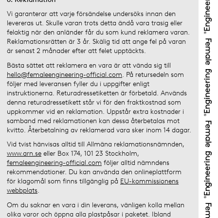
Vi garanterar att varje försändelse undersöks innan den
levereras ut. Skulle varan trots detta ändå vara trasig eller
felaktig när den anländer får du som kund reklamera varan.
Reklamationsrätten är 3 år. Skälig tid att ange fel på varan
är senast 2 månader efter att felet upptäckts.
Bästa sättet att reklamera en vara är att vända sig till
hello@femaleengineering-official.com
. På retursedeln som
följer med leveransen fyller du i uppgifter enligt
instruktionerna. Returadressetiketten är förbetald. Används
denna returadressetikett står vi för den fraktkostnad som
uppkommer vid en reklamation. Uppstår extra kostnader i
samband med reklamationen kan dessa återbetalas mot
kvitto. Återbetalning av reklamerad vara sker inom 14 dagar.
Vid tvist hänvisas alltid till Allmäna reklamationsnämnden,
www.arn.se
eller Box 174, 101 23 Stockholm,
femaleengineering-official.com
följer alltid nämndens
rekommendationer. Du kan använda den onlineplattform
för klagomål som finns tillgänglig på
EU-kommissionens
webbplats
.
Om du saknar en vara i din leverans, vänligen kolla mellan
olika varor och öppna alla plastpåsar i paketet. Ibland