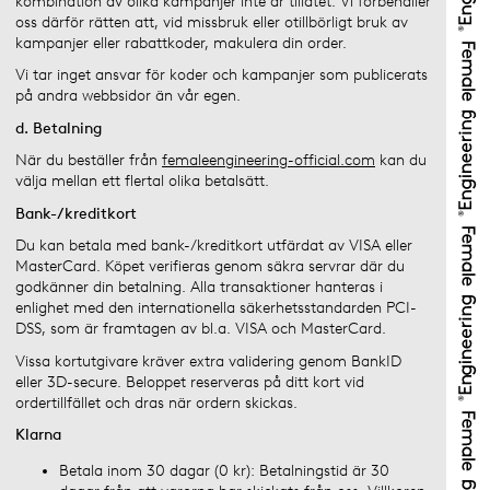
kombination av olika kampanjer inte är tillåtet. Vi förbehåller
oss därför rätten att, vid missbruk eller otillbörligt bruk av
kampanjer eller rabattkoder, makulera din order.
Vi tar inget ansvar för koder och kampanjer som publicerats
på andra webbsidor än vår egen.
d. Betalning
När du beställer från
femaleengineering-official.com
kan du
välja mellan ett flertal olika betalsätt.
Bank-/kreditkort
Du kan betala med bank-/kreditkort utfärdat av VISA eller
MasterCard. Köpet verifieras genom säkra servrar där du
godkänner din betalning. Alla transaktioner hanteras i
enlighet med den internationella säkerhetsstandarden PCI-
DSS, som är framtagen av bl.a. VISA och MasterCard.
Vissa kortutgivare kräver extra validering genom BankID
eller 3D-secure. Beloppet reserveras på ditt kort vid
ordertillfället och dras när ordern skickas.
Klarna
Betala inom 30 dagar (0 kr): Betalningstid är 30