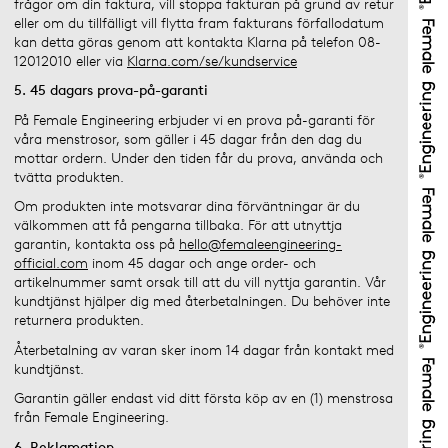
frågor om din faktura, vill stoppa fakturan på grund av retur
eller om du tillfälligt vill flytta fram fakturans förfallodatum
kan detta göras genom att kontakta Klarna på telefon 08-
12012010 eller via
Klarna.com/se/kundservice
5. 45 dagars prova-på-garanti
På Female Engineering erbjuder vi en prova på-garanti för
våra menstrosor, som gäller i 45 dagar från den dag du
mottar ordern. Under den tiden får du prova, använda och
tvätta produkten.
Om produkten inte motsvarar dina förväntningar är du
välkommen att få pengarna tillbaka. För att utnyttja
garantin, kontakta oss på
hello@femaleengineering-
official.com
inom 45 dagar och ange order- och
artikelnummer samt orsak till att du vill nyttja garantin. Vår
kundtjänst hjälper dig med återbetalningen. Du behöver inte
returnera produkten.
Återbetalning av varan sker inom 14 dagar från kontakt med
kundtjänst.
Garantin gäller endast vid ditt första köp av en (1) menstrosa
från Female Engineering.
6. Reklamation