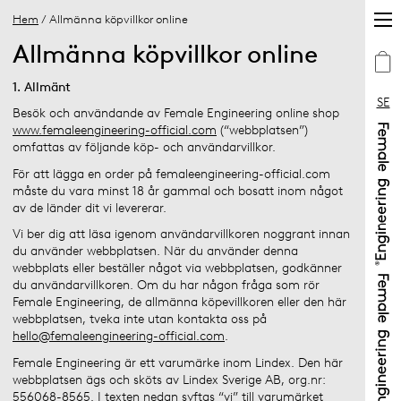
Hem
/ Allmänna köpvillkor online
Allmänna köpvillkor online
1. Allmänt
SE
Besök och användande av Female Engineering online shop
www.femaleengineering-official.com
(“webbplatsen”)
omfattas av följande köp- och användarvillkor.
För att lägga en order på femaleengineering-official.com
måste du vara minst 18 år gammal och bosatt inom något
av de länder dit vi levererar.
Vi ber dig att läsa igenom användarvillkoren noggrant innan
du använder webbplatsen. När du använder denna
webbplats eller beställer något via webbplatsen, godkänner
du användarvillkoren. Om du har någon fråga som rör
Female Engineering, de allmänna köpevillkoren eller den här
webbplatsen, tveka inte utan kontakta oss på
hello@femaleengineering-official.com
.
Female Engineering är ett varumärke inom Lindex. Den här
webbplatsen ägs och sköts av Lindex Sverige AB, org.nr:
556068-8565. I texten nedan syftas “vi” till varumärket