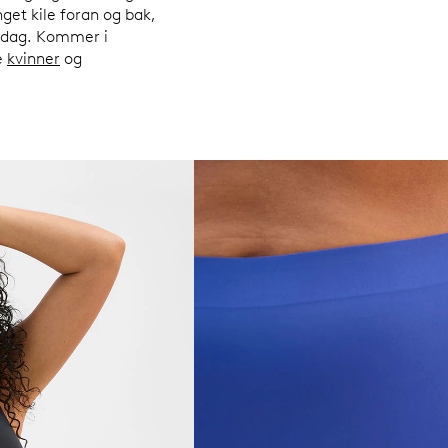
et kile foran og bak,
g dag. Kommer i
e
kvinner
og