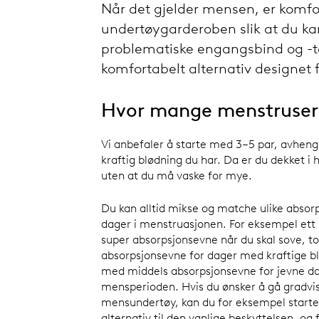
Når det gjelder mensen, er komfor
undertøygarderoben slik at du kan
problematiske engangsbind og -t
komfortabelt alternativ designet f
Hvor mange menstruser
Vi anbefaler å starte med 3–5 par, avheng
kraftig blødning du har. Da er du dekket i
uten at du må vaske for mye.
Du kan alltid mikse og matche ulike absorp
dager i menstruasjonen. For eksempel et
super absorpsjonsevne når du skal sove, t
absorpsjonsevne for dager med kraftige bl
med middels absorpsjonsevne for jevne da
mensperioden. Hvis du ønsker å gå gradvis 
mensundertøy, kan du for eksempel start
alternativ til den vanlige beskyttelsen, og 