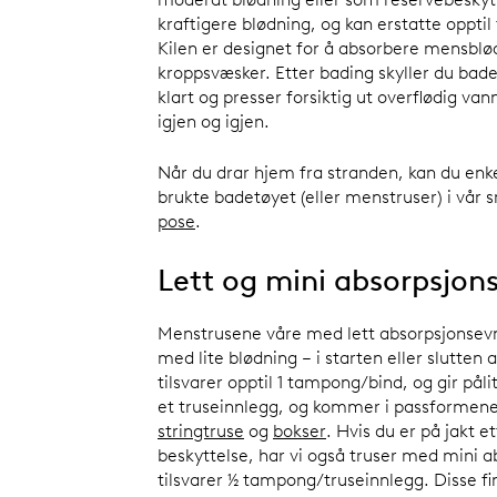
kraftigere blødning, og kan erstatte oppti
Kilen er designet for å absorbere mensblø
kroppsvæsker. Etter bading skyller du badet
klart og presser forsiktig ut overflødig van
igjen og igjen.
Når du drar hjem fra stranden, kan du enk
brukte badetøyet (eller menstruser) i vår
pose
.
Lett og mini absorpsjo
Menstrusene våre med lett absorpsjonsevn
med lite blødning – i starten eller slutte
tilsvarer opptil 1 tampong/bind, og gir pål
et truseinnlegg, og kommer i passformen
stringtruse
og
bokser
. Hvis du er på jakt e
beskyttelse, har vi også truser med mini
tilsvarer ½ tampong/truseinnlegg. Disse f