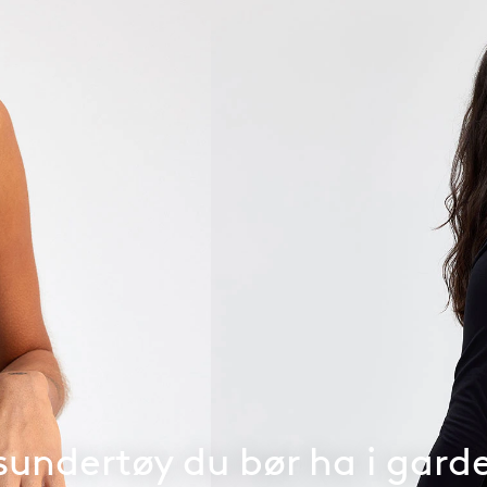
undertøy du bør ha i gard