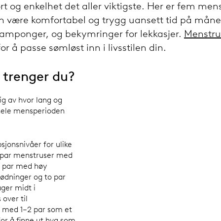
t og enkelhet det aller viktigste. Her er fem men
 være komfortabel og trygg uansett tid på månede
amponger, og bekymringer for lekkasjer.
Menstr
or å passe sømløst inn i livsstilen din.
 trenger du?
ig av hvor lang og
 hele mensperioden
sjonsnivåer for ulike
t par menstruser med
o par med høy
ødninger og to par
ger midt i
over til
e med 1–2 par som et
for å finne ut hva som