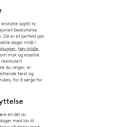
e
erstatte opptil to
sjonell beskyttelse
. De er et perfekt par
tabile dager midt i
phugger
,
høy midje
,
lom myk og elastisk
 resirkulert
le du velger, er
sittende først og
ukes, for å sørge for
yttelse
ære en del av
dager med lav til
ttelse på dager med