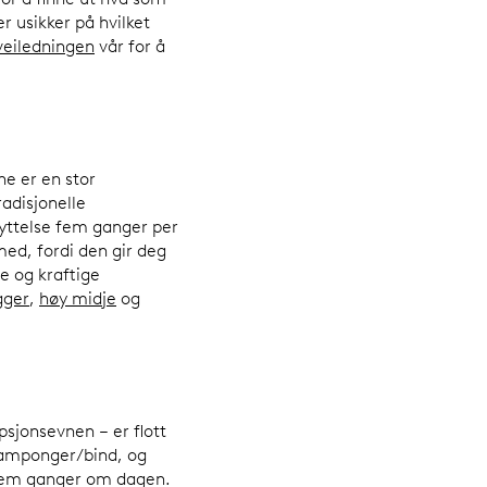
r usikker på hvilket
veiledningen
vår for å
e er en stor
radisjonelle
yttelse fem ganger per
med, fordi den gir deg
e og kraftige
gger
,
høy midje
og
sjonsevnen – er flott
 tamponger/bind, og
e fem ganger om dagen.