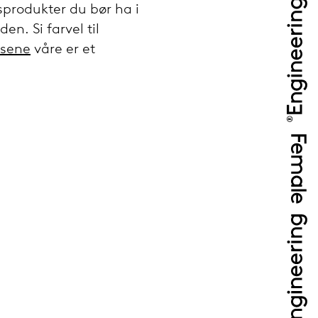
sprodukter du bør ha i
n. Si farvel til
usene
våre er et