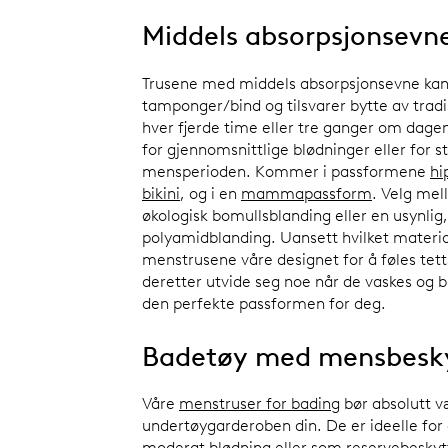
Middels absorpsjonsevn
Trusene med middels absorpsjonsevne kan 
tamponger/bind og tilsvarer bytte av tradi
hver fjerde time eller tre ganger om dagen
for gjennomsnittlige blødninger eller for s
mensperioden. Kommer i passformene
hi
bikini
, og i en
mammapassform
. Velg mel
økologisk bomullsblanding eller en usynlig,
polyamidblanding. Uansett hvilket materia
menstrusene våre designet for å føles tett
deretter utvide seg noe når de vaskes og br
den perfekte passformen for deg.
Badetøy med mensbesk
Våre
menstruser for bading
bør absolutt v
undertøygarderoben din. De er ideelle for 
moderat blødning eller som reservebesky