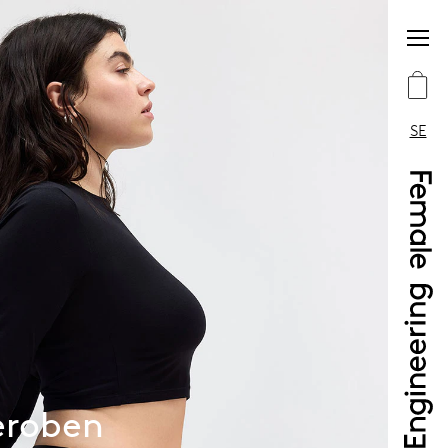
SE
eroben