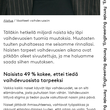
Aloitus
/ Vaatteet vaihdevuosiin
Tälläkin hetkellä miljardi naista käy läpi
vaihdevuosien tuomia muutoksia. Muutosten
tuulten puhaltaessa me seisomme rinnallasi.
Naisten tarpeet vaihdevuosien aikana ovat
pitkään olleet sivuutettuja, ja me haluamme
saada siihen muutoksen.
Naisista 49 % kokee, ettei tiedä
vaihdevuosista tarpeeksi
Vaikka kaikki naiset käyvät läpi vaihdevuodet, se on silti
elämänvaihe, josta puhutaan liian vähän. Vaihdevuosiin
liittyvä stigma ja tiedon puute vaikuttavat naisiin joka päivä.
Naiset jättävät ihmissuhteensa, vaihtavat työpaikkaa ja
rikkovat elämänrutiininsa luullen, että jotain on vialla. Syynä