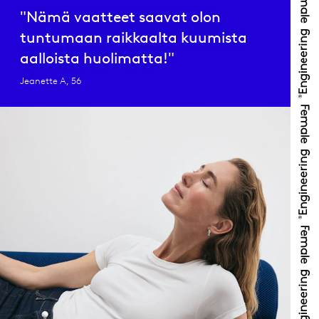
"Nämä vaatteet saavat olon
tuntumaan raikkaalta kuumista
aalloista huolimatta!"
Jeanette A, 56