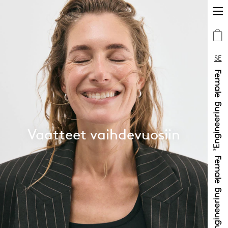
SE
Vaatteet vaihdevuosiin