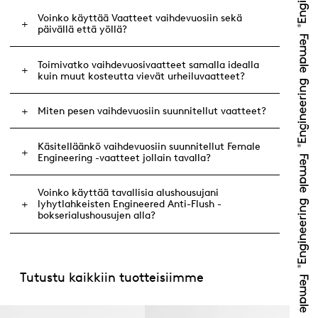
Voinko käyttää Vaatteet vaihdevuosiin sekä
päivällä että yöllä?
Toimivatko vaihdevuosivaatteet samalla idealla
kuin muut kosteutta vievät urheiluvaatteet?
Miten pesen vaihdevuosiin suunnitellut vaatteet?
Käsitelläänkö vaihdevuosiin suunnitellut Female
Engineering -vaatteet jollain tavalla?
Voinko käyttää tavallisia alushousujani
lyhytlahkeisten Engineered Anti-Flush -
bokserialushousujen alla?
Tutustu kaikkiin tuotteisiimme