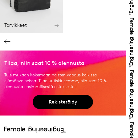
Tarvikkeet
Tilaa, niin saat 10 % alennusta
Tule mukaan kokemaan naisten vapaus kaikissa
elämänvaiheissa. Tilaa uutiskirjeemme, niin saat 10 %
alennusta ensimmäisestä ostoksestasi.
Rekisteröidy