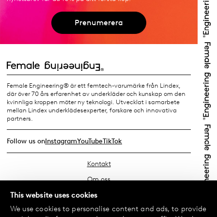
Prenumerera
Female Engineering® är ett femtech-varumärke från Lindex,
där över 70 års erfarenhet av underkläder och kunskap om den
kvinnliga kroppen möter ny teknologi. Utvecklat i samarbete
mellan Lindex underklädesexperter, forskare och innovativa
partners.
Follow us on
Instagram
YouTube
TikTok
Kontakt
Om oss
Hitta din butik
This website uses cookies
We use cookies to personalise content and ads, to provide
FAQ