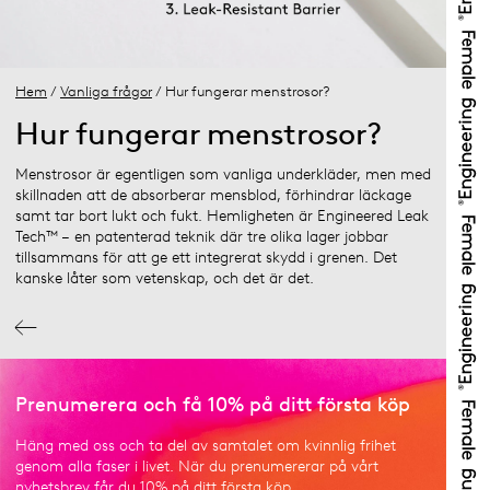
Hem
/
Vanliga frågor
/ Hur fungerar menstrosor?
Hur fungerar menstrosor?
Menstrosor är egentligen som vanliga underkläder, men med
skillnaden att de absorberar mensblod, förhindrar läckage
samt tar bort lukt och fukt. Hemligheten är Engineered Leak
Tech™ – en patenterad teknik där tre olika lager jobbar
tillsammans för att ge ett integrerat skydd i grenen. Det
kanske låter som vetenskap, och det är det.
Prenumerera och få 10% på ditt första köp
Häng med oss och ta del av samtalet om kvinnlig frihet
genom alla faser i livet. När du prenumererar på vårt
nyhetsbrev får du 10% på ditt första köp.