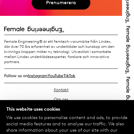
Prenumerera
Female Engineering® är ett femtech-varumärke från Lindex,
där över 70 års erfarenhet av underkläder och kunskap om den
kvinnliga kroppen möter ny teknologi. Utvecklat i samarbete
mellan Lindex underklädesexperter, forskare och innovativa
partners.
Follow us on
Instagram
YouTube
TikTok
Kontakt
Om oss
Hitta din butik
This website uses cookies
We use cookies to personalise content and ads, to provide
FAQ
social media features and to analyse our traffic. We also
Köpvillkor
share information about your use of our site with our