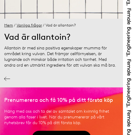
Hem
/
Vanliga frågor
/ Vad är allantoin?
Vad är allantoin?
Allantoin är med sina positiva egenskaper mumma för
området kring vulvan. Det främjar cellförnyelsen, är
lugnande och minskar både irritation och torrhet. Med
andra ord en utmärkt ingrediens för att vulvan ska må bra.
Prenumerera och få 10% på ditt första köp
Häng med oss och ta del av samtalet om kvinnlig frihet
genom alla faser i livet. När du prenumererar på vårt
nyhetsbrev får du 10% på ditt första köp.