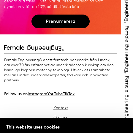
genom alla faser i livet. När du prenumererar på vårt
nyhetsbrev får du 10% på ditt första köp.
Prenumerera
Female Engineering® är ett femtech-varumärke från Lindex,
där över 70 års erfarenhet av underkläder och kunskap om den
kvinnliga kroppen möter ny teknologi. Utvecklat i samarbete
mellan Lindex underklädesexperter, forskare och innovativa
partners.
Follow us on
Instagram
YouTube
TikTok
Kontakt
Om oss
Hitta din butik
This website uses cookies