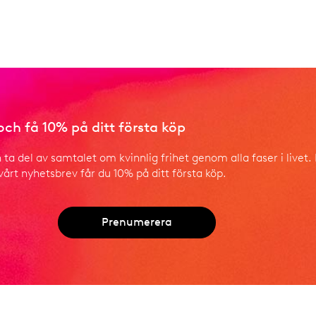
ch få 10% på ditt första köp
a del av samtalet om kvinnlig frihet genom alla faser i livet.
årt nyhetsbrev får du 10% på ditt första köp.
Prenumerera