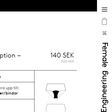
SE
ption –
140 SEK
320 SEK
a upp till:
er/bindor