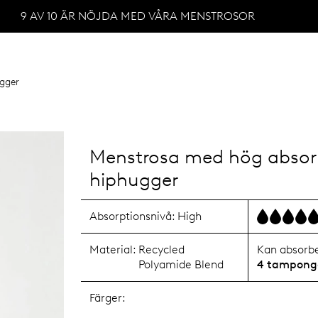
9 AV 10 ÄR NÖJDA MED VÅRA MENSTROSOR
gger
Menstrosa med hög absor
hiphugger
Absorptionsnivå:
High
Material:
Recycled
Kan absorber
Polyamide Blend
4 tampong
Färger: