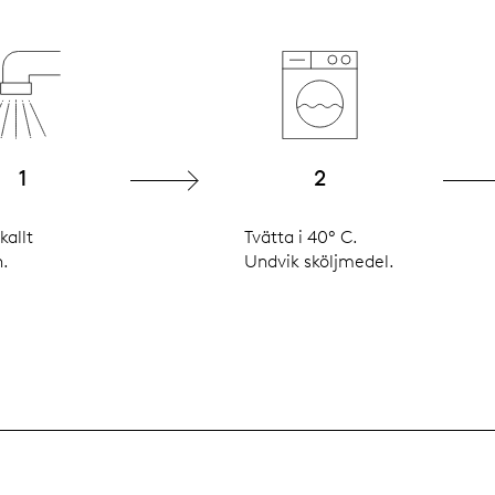
1
2
 kallt
Tvätta i 40° C.
n.
Undvik sköljmedel.