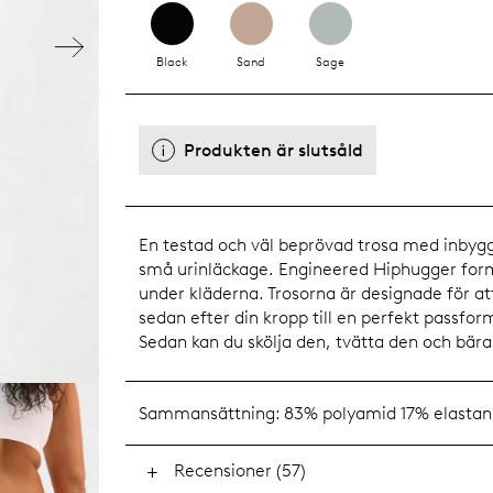
Black
Sand
Sage
Produkten är slutsåld
En testad och väl beprövad trosa med inby
små urinläckage. Engineered Hiphugger forma
under kläderna. Trosorna är designade för att
sedan efter din kropp till en perfekt passform
Sedan kan du skölja den, tvätta den och bära
Sammansättning:
83% polyamid 17% elastan
Recensioner (57)