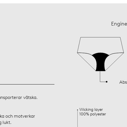
Engine
Abs
nsporterar vätska.
Wicking layer
100% polyester
ska och motverkar
 lukt.