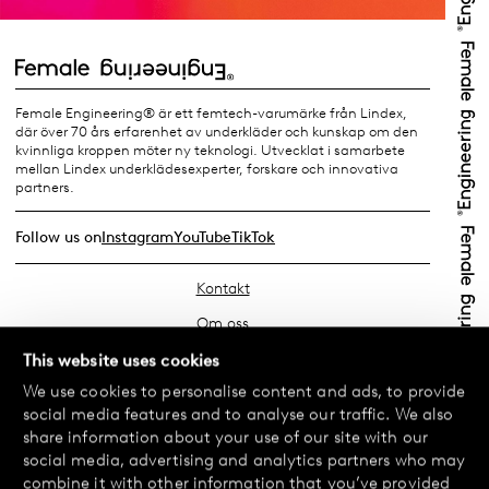
Female Engineering® är ett femtech-varumärke från Lindex,
där över 70 års erfarenhet av underkläder och kunskap om den
kvinnliga kroppen möter ny teknologi. Utvecklat i samarbete
mellan Lindex underklädesexperter, forskare och innovativa
partners.
Follow us on
Instagram
YouTube
TikTok
Kontakt
Om oss
Hitta din butik
This website uses cookies
We use cookies to personalise content and ads, to provide
FAQ
social media features and to analyse our traffic. We also
Köpvillkor
share information about your use of our site with our
social media, advertising and analytics partners who may
Integritetspolicy
combine it with other information that you’ve provided