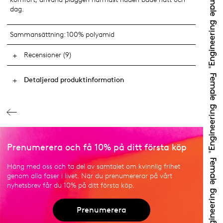
dag.
Sammansättning:
100% polyamid
Recensioner (9)
Detaljerad produktinformation
Prenumerera och få 10% på ditt första köp
Häng med oss och ta del av samtalet om kvinnlig frihet
genom alla faser i livet. När du prenumererar på vårt
nyhetsbrev får du 10% på ditt första köp.
Prenumerera