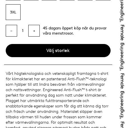
3XL
45 dagars öppet köp när du provar
1
−
+
våra menstrosor.
Välj storlek
Vårt högteknologiska och vetenskapligt framtagna t-shirt
för klimakteriet har en patenterad Anti-Flush™-teknologi
som hjälper till att lindra besvären från värmevallningar
och nattsvettningar. Engineered Anti-Flush™ t-shirt är
perfekt för användning dag som natt under klimakteriet.
Plagget har utmärkta fukttransporterande och
snabbtorkande egenskaper som får dig att känna dig torr
och fräsch under användning. Materialet släpper även
tillbaka värmen till huden under frossan som kommer
efter värmevallningarna. För optimalt resultat och
komfort, använd plaggen närmast huden både natt och