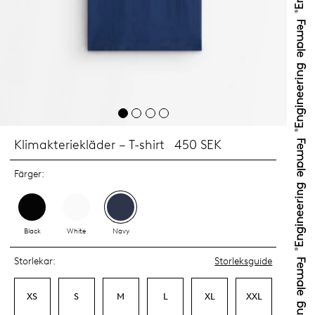
Klimakteriekläder – T-shirt
450 SEK
Färger:
Black
White
Navy
Storlekar:
Storleksguide
XS
S
M
L
XL
XXL