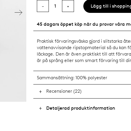
Lägg till i shoppi
1
−
+
45 dagars öppet köp när du provar våra m
Praktisk förvaringsväska gjord i slitstarka åte
vattenavvisande ripstopmaterial så du kan för
läckage. Den är även praktiskt till att förva
är på språng eller som smart förvaring till di
Sammansättning:
100% polyester
Recensioner (22)
Detaljerad produktinformation