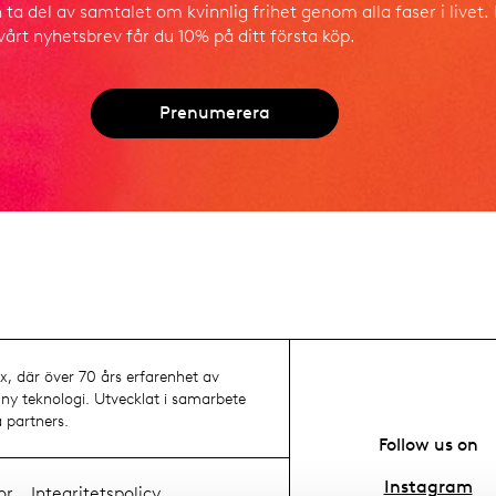
a del av samtalet om kvinnlig frihet genom alla faser i livet.
årt nyhetsbrev får du 10% på ditt första köp.
Prenumerera
, där över 70 års erfarenhet av
y teknologi. Utvecklat i samarbete
 partners.
Follow us on
Instagram
or
Integritetspolicy