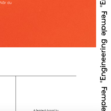
 När du
A femtech brand by