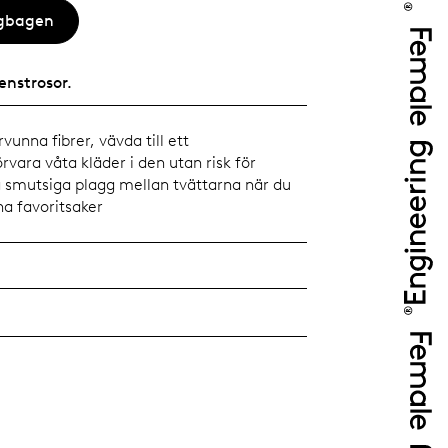
ngbagen
enstrosor.
rvunna fibrer, vävda till ett
vara våta kläder i den utan risk för
ra smutsiga plagg mellan tvättarna när du
na favoritsaker