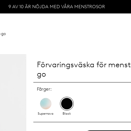
9 AV 10 ÄR NÖJDA MED VÅRA MENSTROSOR
-go
Förvaringsväska för menst
go
Färger:
Supernova
Black