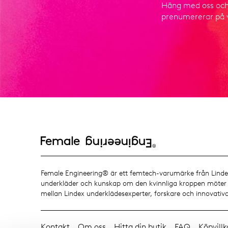
Häng med oss och t
prenumererar på v
Female Engineering® är ett femtech-varumärke från Lindex
underkläder och kunskap om den kvinnliga kroppen möter n
mellan Lindex underklädesexperter, forskare och innovativa
Kontakt
Om oss
Hitta din butik
FAQ
Köpvillk