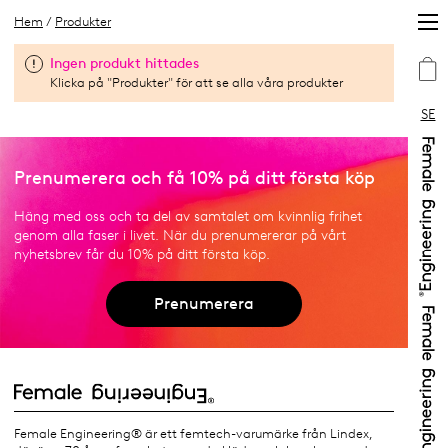
Hem
/
Produkter
Ingen produkt hittades
Klicka på "Produkter" för att se alla våra produkter
SE
Prenumerera och få 10% på ditt första köp
Häng med oss och ta del av samtalet om kvinnlig frihet
genom alla faser i livet. När du prenumererar på vårt
nyhetsbrev får du 10% på ditt första köp.
Prenumerera
Female Engineering® är ett femtech-varumärke från Lindex,