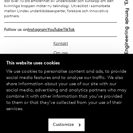
där över 70 års erfarenhet av underkläder och kunskap om den
kvinnliga kroppen möter ny teknologi. Utvecklat i samarbete
mellan Lindex underklädesexperter, forskare och innovativa
partners.
Follow us on
Instagram
YouTube
TikTok
Kontakt
Om oss
Hitta din butik
This website uses cookies
We use cookies to personalise content and ads, to provide
FAQ
social media features and to analyse our traffic. We also
Köpvillkor
share information about your use of our site with our
social media, advertising and analytics partners who may
Integritetspolicy
combine it with other information that you’ve provided
Byte & Retur
to them or that they’ve collected from your use of their
services.
Betalning & Leverans
Cookiepolicy
Customize
Tillgänglighetsredogörelse