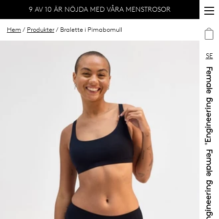
9 AV 10 ÄR NÖJDA MED VÅRA MENSTROSOR
Hem
/
Produkter
/ Bralette i Pimabomull
SE