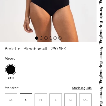
Bralette i Pimabomull
290 SEK
Färger:
Black
Storlekar:
Storleksguide
XS
S
M
L
XL
XXL