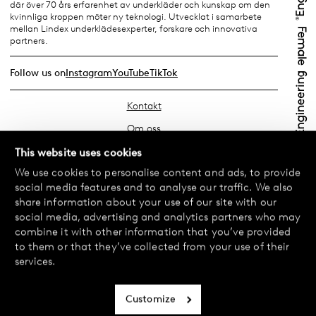
där över 70 års erfarenhet av underkläder och kunskap om den
kvinnliga kroppen möter ny teknologi. Utvecklat i samarbete
mellan Lindex underklädesexperter, forskare och innovativa
partners.
Follow us on
Instagram
YouTube
TikTok
Kontakt
Om oss
Hitta din butik
This website uses cookies
We use cookies to personalise content and ads, to provide
FAQ
social media features and to analyse our traffic. We also
Köpvillkor
share information about your use of our site with our
social media, advertising and analytics partners who may
Integritetspolicy
combine it with other information that you’ve provided
Byte & Retur
to them or that they’ve collected from your use of their
services.
Betalning & Leverans
Cookiepolicy
Customize
Tillgänglighetsredogörelse