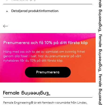
Detaljerad produktinformation
Prenumerera och få 10% på ditt första köp
Häng med oss och ta del av samtalet om kvinnlig frihet
genom alla faser i livet. När du prenumererar på vårt
nyhetsbrev får du 10% på ditt första köp.
Prenumerera
Female Engineering® är ett femtech-varumärke från Lindex,