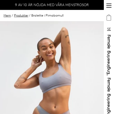
9 AV 10 ÄR NÖJDA MED VÅRA MENSTROSOR
Hem
/
Produkter
/ Bralette i Pimabomull
SE