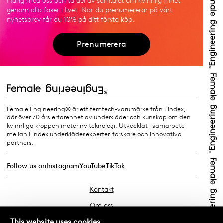
Häng med oss och ta del av samtalet om kvinnlig frihet
genom alla faser i livet. När du prenumererar på vårt
nyhetsbrev får du 10% på ditt första köp.
Prenumerera
Female Engineering® är ett femtech-varumärke från Lindex,
där över 70 års erfarenhet av underkläder och kunskap om den
kvinnliga kroppen möter ny teknologi. Utvecklat i samarbete
mellan Lindex underklädesexperter, forskare och innovativa
partners.
Follow us on
Instagram
YouTube
TikTok
Kontakt
Om oss
Hitta din butik
This website uses cookies