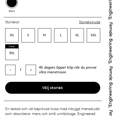
Black
Storlekar:
Storleksguide
XS
S
M
L
XL
XXL
2 kvar
3XL
45 dagars öppet köp när du provar
1
−
+
våra menstrosor.
Välj storlek
En testad och väl beprövad trosa med inbyggt mensskydd
som absorberar mens och små urinläckage. Engineered