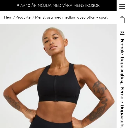
9 AV 10 ÄR NÖJDA MED VÅRA MENSTROSOR
Hem
/
Produkter
/ Menstrosa med medium absorption – sport
SE