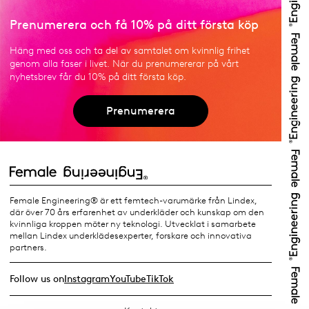
Prenumerera och få 10% på ditt första köp
Häng med oss och ta del av samtalet om kvinnlig frihet
genom alla faser i livet. När du prenumererar på vårt
nyhetsbrev får du 10% på ditt första köp.
Prenumerera
Female Engineering® är ett femtech-varumärke från Lindex,
där över 70 års erfarenhet av underkläder och kunskap om den
kvinnliga kroppen möter ny teknologi. Utvecklat i samarbete
mellan Lindex underklädesexperter, forskare och innovativa
partners.
Follow us on
Instagram
YouTube
TikTok